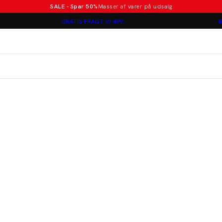
SALE - Spar 50%
Masser af varer på udsalg
Poloer i nye farver
GRATIS FRAGT V/ 499,-
B
Lindbergh
Jakkesæt fra 1499 kr.
er