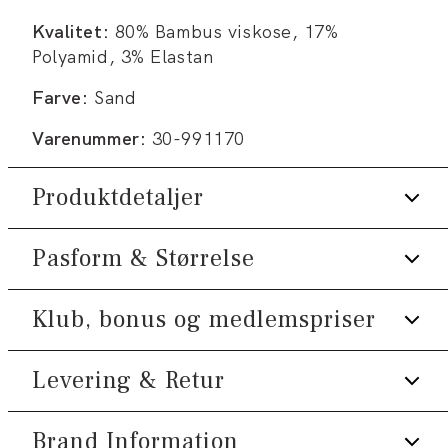
Kvalitet:
80% Bambus viskose, 17%
Polyamid, 3% Elastan
Farve:
Sand
Varenummer:
30-991170
Produktdetaljer
Pasform & Størrelse
Med stretch for øget komfort.
Lavet i bambusviskose, som gør
strømperne temperaturregulerende og
Klub, bonus og medlemspriser
Størrelsesguide
super bløde.
Certificeret med OEKO-TEX®
Levering & Retur
Tilmeld dig Klub Tøjeksperten helt gratis.
STANDARD 100.
Spar 10% på din første ordre *
Produktnr.: 30-991170
Brand Information
1-2 hverdage.