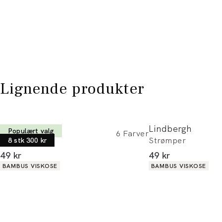
Lignende produkter
Lindbergh
Lindbergh
Populært valg
6
Farver
Strømper
Strømper
8 stk 300 kr
I alt (inkl. rabat)
I alt (inkl. rabat)
49 kr
49 kr
Produkt egenskaber
Produkt egenskaber
BAMBUS VISKOSE
BAMBUS VISKOSE