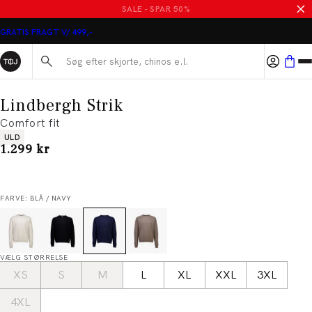
SALE - SPAR 50%
GRATIS FRAGT V/ 499,-
Søg her...
Lindbergh Strik
Comfort fit
Produkt egenskaber
ULD
I alt (inkl. rabat)
1.299 kr
FARVE: BLÅ / NAVY
VÆLG STØRRELSE
XS
S
M
L
XL
XXL
3XL
4XL