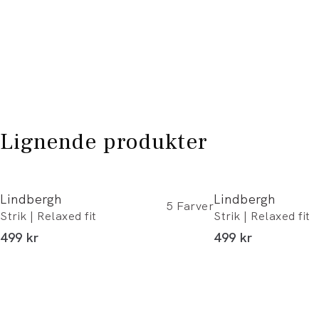
Lignende produkter
Lindbergh
Lindbergh
5
Farver
Strik | Relaxed fit
Strik | Relaxed fit
I alt (inkl. rabat)
I alt (inkl. rabat)
499 kr
499 kr