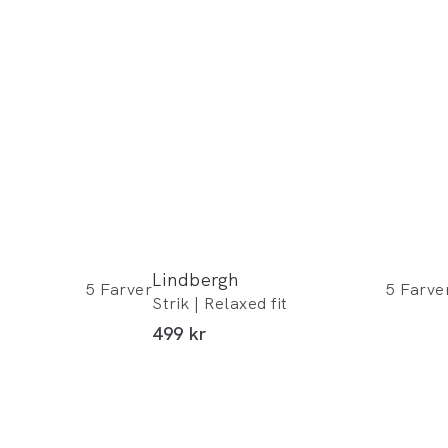
Lindbergh
5
Farver
5
Farve
Strik | Relaxed fit
I alt (inkl. rabat)
499 kr