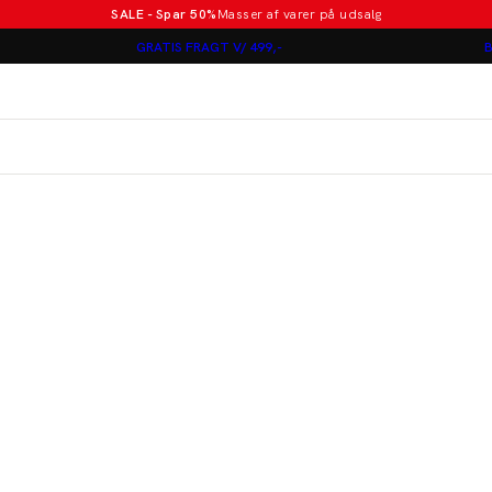
SALE - Spar 50%
Masser af varer på udsalg
Poloer i nye farver
GRATIS FRAGT V/ 499,-
B
Lindbergh
Jakkesæt fra 1499 kr.
er