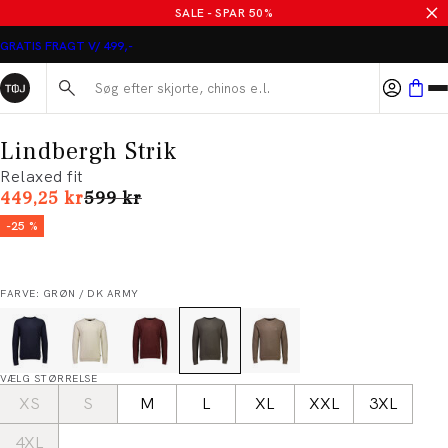
SALE - SPAR 50%
GRATIS FRAGT V/ 499,-
Søg her...
Lindbergh Strik
Relaxed fit
I alt (uden rabat)
449,25 kr
599 kr
-25 %
FARVE: GRØN / DK ARMY
VÆLG STØRRELSE
XS
S
M
L
XL
XXL
3XL
4XL