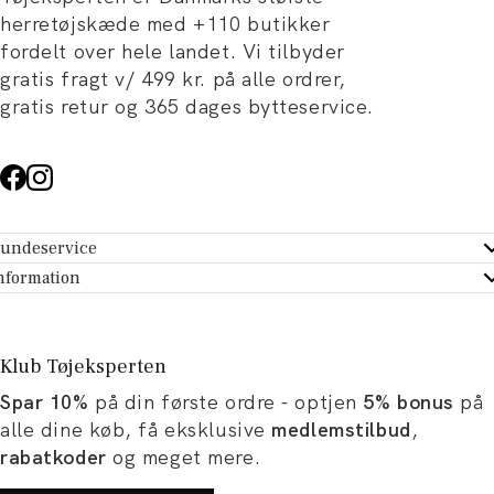
herretøjskæde med +110 butikker
fordelt over hele landet. Vi tilbyder
gratis fragt v/ 499 kr. på alle ordrer,
gratis retur og 365 dages bytteservice.
undeservice
ndeservice - Hjælpecenter
nformation
m Tøjeksperten
ontakt
tikker
turportal
Klub Tøjeksperten
spiration og artikler
rtryd dit køb
Spar 10%
på din første ordre - optjen
5% bonus
på
ørrelsesguide
avekort
alle dine køb, få eksklusive
medlemstilbud
,
b og karriere
turnering
rabatkoder
og meget mere.
okumentation