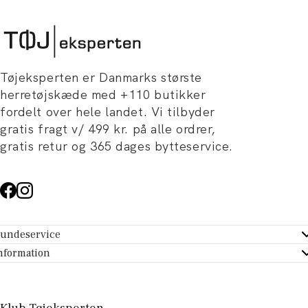
Tøjeksperten er Danmarks største
herretøjskæde med +110 butikker
fordelt over hele landet. Vi tilbyder
gratis fragt v/ 499 kr. på alle ordrer,
gratis retur og 365 dages bytteservice.
undeservice
ndeservice - Hjælpecenter
nformation
m Tøjeksperten
ontakt
tikker
turportal