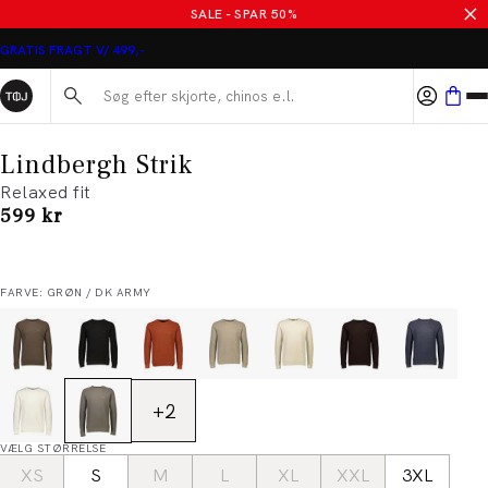
SALE - SPAR 50%
GRATIS FRAGT V/ 499,-
Søg her...
Lindbergh Strik
Relaxed fit
I alt (inkl. rabat)
599 kr
FARVE: GRØN / DK ARMY
+
2
VÆLG STØRRELSE
XS
S
M
L
XL
XXL
3XL