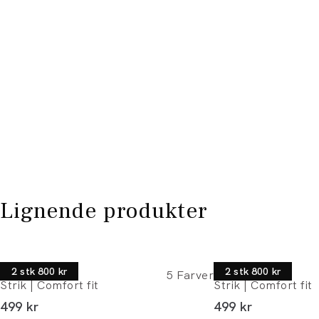
Lignende produkter
Morgan
Morgan
2 stk 800 kr
2 stk 800 kr
5
Farver
Strik | Comfort fit
Strik | Comfort fit
I alt (inkl. rabat)
I alt (inkl. rabat)
499 kr
499 kr