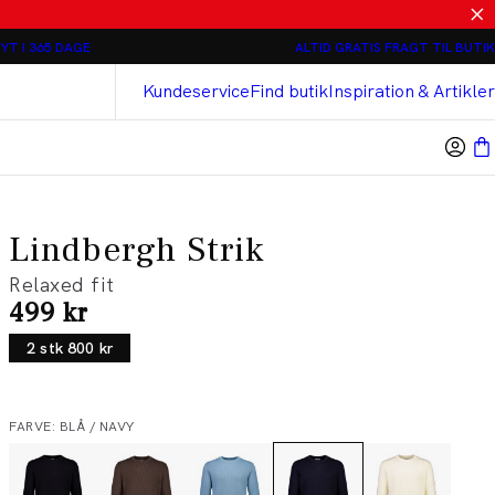
Relaxed loose fit Chinos - 2 stk 800 kr
YT I 365 DAGE
ALTID GRATIS FRAGT TIL BUTIK
Bison
Cashmere Touch Bukser
Kundeservice
Find butik
Inspiration & Artikler
Lindbergh Strik
Relaxed fit
I alt (inkl. rabat)
499 kr
2 stk 800 kr
FARVE: BLÅ / NAVY