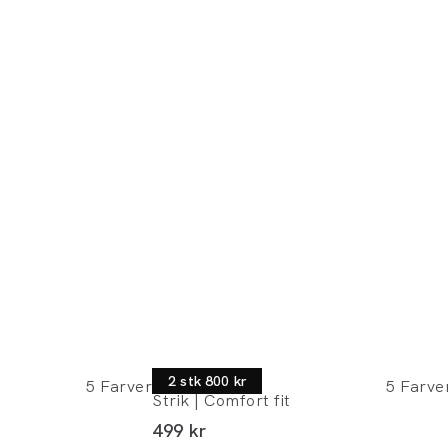
Morgan
2 stk 800 kr
5
Farver
5
Farve
Strik | Comfort fit
I alt (inkl. rabat)
499 kr