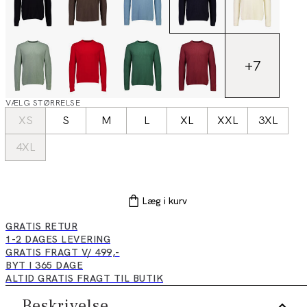
+
7
VÆLG STØRRELSE
XS
S
M
L
XL
XXL
3XL
4XL
Læg i kurv
GRATIS RETUR
1-2 DAGES LEVERING
GRATIS FRAGT V/ 499,-
BYT I 365 DAGE
ALTID GRATIS FRAGT TIL BUTIK
Beskrivelse