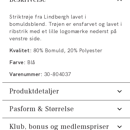
Striktrøje fra Lindbergh lavet i
bomuldsblend. Trøjen er ensfarvet og lavet i
ribstrik med et lille logomærke nederst på
venstre side.
Kvalitet:
80% Bomuld, 20% Polyester
Farve:
Blå
Varenummer:
30-804037
Produktdetaljer
Pasform & Størrelse
Fremstillet i behagelig bomuldsblend.
Trøjen er lavet i ribstrik.
Klub, bonus og medlemspriser
Fit:
Relaxed fit
Logomærke nederst på venstre side.