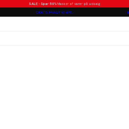
SALE - Spar 50%
Masser af varer på udsalg
Poloer i nye farver
GRATIS FRAGT V/ 499,-
B
Lindbergh
Jakkesæt fra 1499 kr.
er