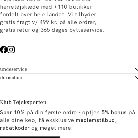
herretøjskæde med +110 butikker
fordelt over hele landet. Vi tilbyder
gratis fragt v/ 499 kr. på alle ordrer,
gratis retur og 365 dages bytteservice.
undeservice
ndeservice - Hjælpecenter
nformation
m Tøjeksperten
ontakt
tikker
turportal
Klub Tøjeksperten
spiration og artikler
rtryd dit køb
Spar 10%
på din første ordre - optjen
5% bonus
på
ørrelsesguide
avekort
alle dine køb, få eksklusive
medlemstilbud
,
b og karriere
turnering
rabatkoder
og meget mere.
okumentation