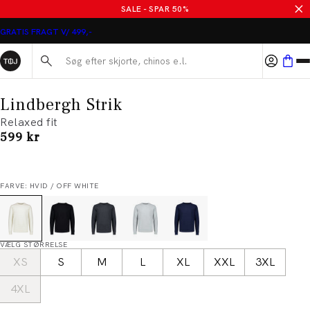
SALE - SPAR 50%
GRATIS FRAGT V/ 499,-
Søg her...
Lindbergh Strik
Relaxed fit
I alt (inkl. rabat)
599 kr
FARVE: HVID / OFF WHITE
VÆLG STØRRELSE
XS
S
M
L
XL
XXL
3XL
4XL