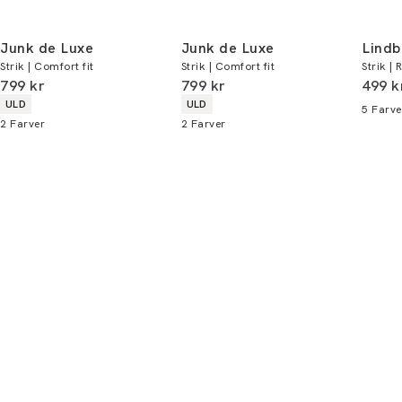
Email:
sales@pwtbrands.com
Din bonus kan bruges allerede næste gang du
handler - og gælder både i butik og online.
Junk de Luxe
Junk de Luxe
Lindb
Strik | Comfort fit
Strik | Comfort fit
Strik | 
Du kan indløse din bonus 365 dage om året i
I alt (inkl. rabat)
I alt (inkl. rabat)
I alt 
799 kr
799 kr
499 k
alle butikker og online.
Produkt egenskaber
Produkt egenskaber
ULD
ULD
5
Farve
2
Farver
2
Farver
Bliv medlem
* Rabatten gælder alle ikke-nedsatte varer.