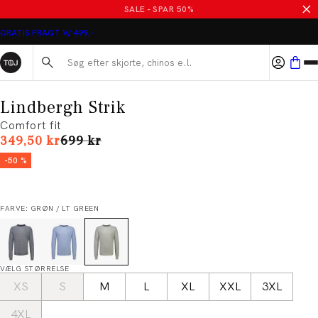
SALE - SPAR 50%
GRATIS FRAGT V/ 499,-
Søg her...
Lindbergh Strik
Comfort fit
I alt (uden rabat)
349,50 kr
699 kr
-50 %
FARVE: GRØN / LT GREEN
VÆLG STØRRELSE
XS
S
M
L
XL
XXL
3XL
4XL