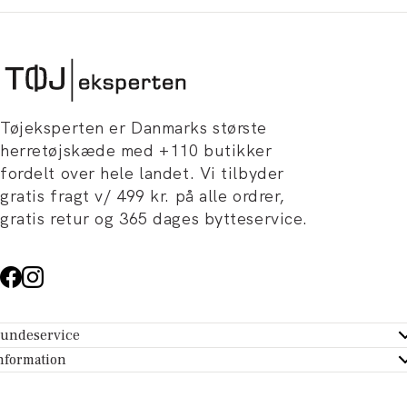
Tøjeksperten er Danmarks største
herretøjskæde med +110 butikker
fordelt over hele landet. Vi tilbyder
gratis fragt v/ 499 kr. på alle ordrer,
gratis retur og 365 dages bytteservice.
undeservice
ndeservice - Hjælpecenter
nformation
m Tøjeksperten
ontakt