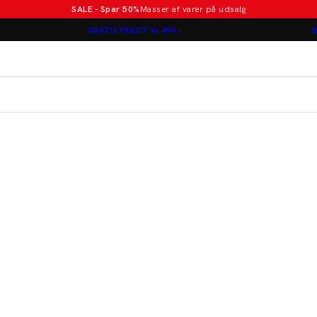
SALE - Spar 50%
Masser af varer på udsalg
Poloer i nye farver
GRATIS FRAGT V/ 499,-
B
Lindbergh
Jakkesæt fra 1499 kr.
er