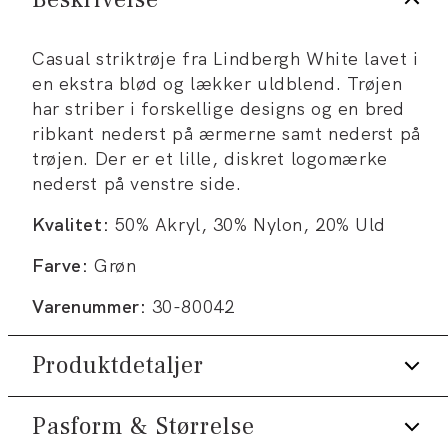
Casual striktrøje fra Lindbergh White lavet i
en ekstra blød og lækker uldblend. Trøjen
har striber i forskellige designs og en bred
ribkant nederst på ærmerne samt nederst på
trøjen. Der er et lille, diskret logomærke
nederst på venstre side.
Kvalitet:
50% Akryl, 30% Nylon, 20% Uld
Farve:
Grøn
Varenummer:
30-80042
Produktdetaljer
Pasform & Størrelse
Logomærke nederst på venstre side.