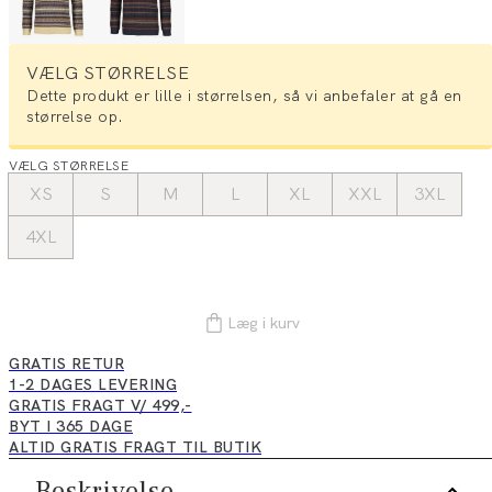
VÆLG STØRRELSE
Dette produkt er lille i størrelsen, så vi anbefaler at gå en
størrelse op.
VÆLG STØRRELSE
XS
S
M
L
XL
XXL
3XL
4XL
Læg i kurv
GRATIS RETUR
1-2 DAGES LEVERING
GRATIS FRAGT V/ 499,-
BYT I 365 DAGE
ALTID GRATIS FRAGT TIL BUTIK
Beskrivelse