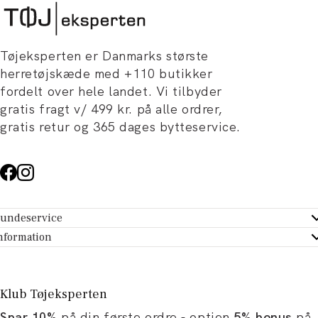
Tøjeksperten er Danmarks største
herretøjskæde med +110 butikker
fordelt over hele landet. Vi tilbyder
gratis fragt v/ 499 kr. på alle ordrer,
gratis retur og 365 dages bytteservice.
undeservice
ndeservice - Hjælpecenter
nformation
m Tøjeksperten
ontakt
tikker
turportal
Klub Tøjeksperten
spiration og artikler
rtryd dit køb
Spar 10%
på din første ordre - optjen
5% bonus
på