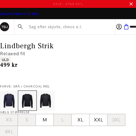
SALE - SPAR 50%
GRATIS FRAGT V/ 499,-
Søg her...
Lindbergh Strik
Relaxed fit
Produkt egenskaber
ULD
I alt (inkl. rabat)
499 kr
FARVE: GRÅ / CHARCOAL MEL
VÆLG STØRRELSE
XS
S
M
L
XL
XXL
3XL
4XL