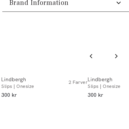
Brand Information
1-2 hverdage.
Optjen 5% bonus på alle dine køb
Levering med GLS: 29,-
PWT Brands
Gratis levering til pakkeboks ved køb for
Få adgang til medlemspriser
(Er du allerede
Gøteborgvej 15-17
499,-
medlem skal du logge ind)
9200 Aalborg SV
Gratis retur og pengene tilbage i 365
dage.
Email:
sales@pwtbrands.com
Din bonus kan bruges allerede næste gang
du handler - og gælder både i butik og
online.
Du kan indløse din bonus 365 dage om året i
Lindbergh
Lindbergh
alle butikker og online.
2
Farver
Slips | Onesize
Slips | Onesize
I alt (inkl. rabat)
I alt (inkl. rabat)
300 kr
300 kr
Bliv medlem
* Rabatten gælder alle ikke-nedsatte varer.