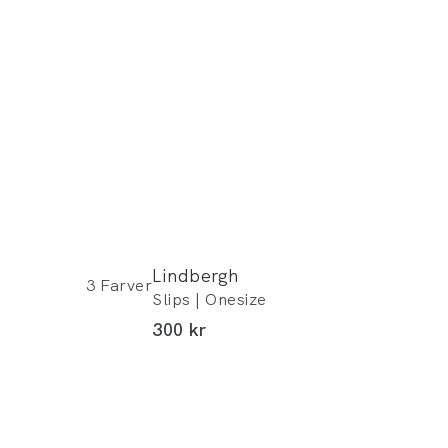
Lindbergh
3
Farver
Slips | Onesize
I alt (inkl. rabat)
300 kr