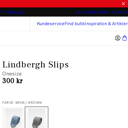
Relaxed loose fit Chinos - 2 stk 800 kr
YT I 365 DAGE
ALTID GRATIS FRAGT TIL BUTIK
Bison
Cashmere Touch Bukser
Kundeservice
Find butik
Inspiration & Artikler
Lindbergh Slips
Onesize
I alt (inkl. rabat)
300 kr
FARVE: BRUN / BROWN