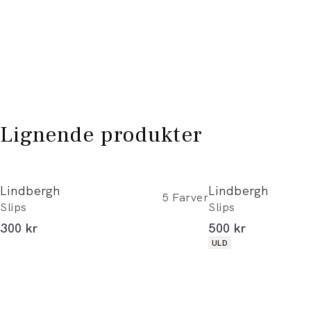
Lignende produkter
Lindbergh
Lindbergh
5
Farver
Slips
Slips
I alt (inkl. rabat)
I alt (inkl. rabat)
300 kr
500 kr
Produkt egenskaber
ULD