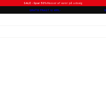
SALE - Spar 50%
Masser af varer på udsalg
Poloer i nye farver
GRATIS FRAGT V/ 499,-
B
Lindbergh
Jakkesæt fra 1499 kr.
er