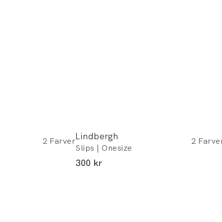
Lindbergh
2
Farver
2
Farve
Slips | Onesize
I alt (inkl. rabat)
300 kr