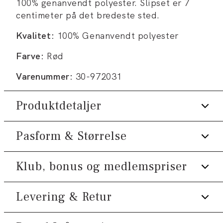
100% genanvendt polyester. Slipset er 7
centimeter på det bredeste sted.
Kvalitet:
100% Genanvendt polyester
Farve:
Rød
Varenummer:
30-972031
Produktdetaljer
Pasform & Størrelse
Fremstillet med genanvendt polyester.
Onesize.
Klub, bonus og medlemspriser
Fit:
Onesize
Almindelig model.
Produktnr.: 30-972031
Størrelsesguide
Levering & Retur
Tilmeld dig Klub Tøjeksperten helt gratis.
Spar 10% på din første ordre *