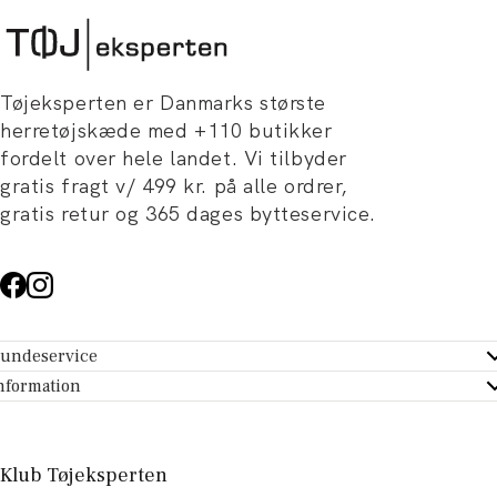
Tøjeksperten er Danmarks største
herretøjskæde med +110 butikker
fordelt over hele landet. Vi tilbyder
gratis fragt v/ 499 kr. på alle ordrer,
gratis retur og 365 dages bytteservice.
undeservice
ndeservice - Hjælpecenter
nformation
m Tøjeksperten
ontakt
tikker
turportal
Klub Tøjeksperten
spiration og artikler
rtryd dit køb