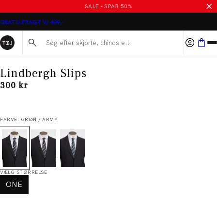
SALE - SPAR 50%
GRATIS FRAGT V/ 499,-
Søg her...
Lindbergh Slips
I alt (inkl. rabat)
300 kr
FARVE: GRØN / ARMY
VÆLG STØRRELSE
ONE