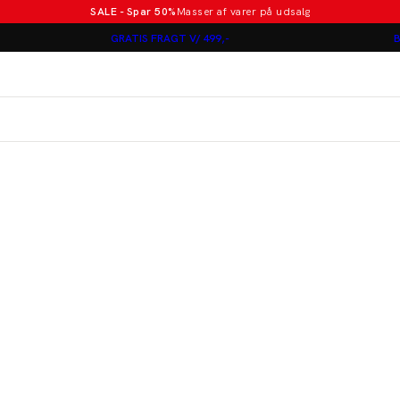
SALE - Spar 50%
Masser af varer på udsalg
Poloer i nye farver
GRATIS FRAGT V/ 499,-
B
Lindbergh
Jakkesæt fra 1499 kr.
er