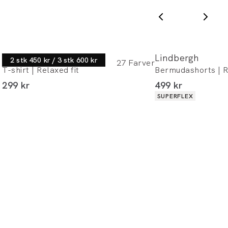
Lindbergh
Lindbergh
2 stk 450 kr / 3 stk 600 kr
27
Farver
T-shirt | Relaxed fit
I alt (inkl. rabat)
I alt (inkl. rabat)
299 kr
499 kr
Produkt egenskabe
SUPERFLEX