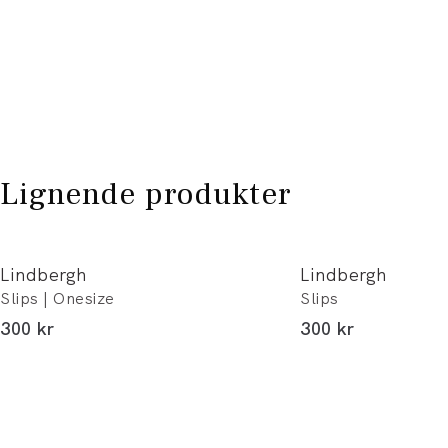
Lignende produkter
Lindbergh
Lindbergh
Slips | Onesize
Slips
I alt (inkl. rabat)
I alt (inkl. rabat)
300 kr
300 kr