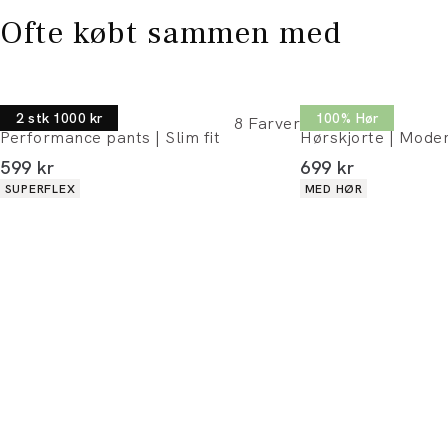
Ofte købt sammen med
Lindbergh
Lindbergh
2 stk 1000 kr
100% Hør
8
Farver
Performance pants | Slim fit
Hørskjorte | Moder
I alt (inkl. rabat)
I alt (inkl. rabat)
599 kr
699 kr
Produkt egenskaber
Produkt egenskaber
SUPERFLEX
MED HØR