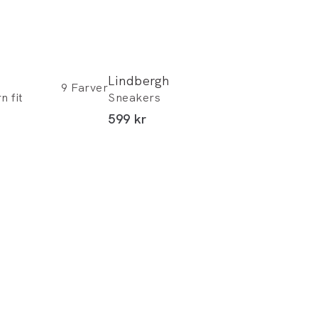
Lindbergh
9
Farver
n fit
Sneakers
I alt (inkl. rabat)
599 kr