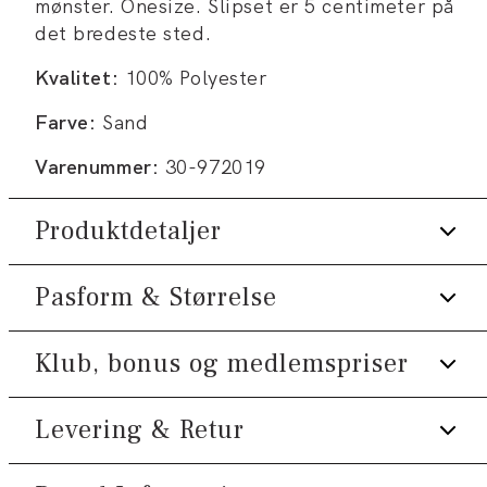
mønster. Onesize. Slipset er 5 centimeter på
det bredeste sted.
Kvalitet:
100% Polyester
Farve:
Sand
Varenummer:
30-972019
Produktdetaljer
Pasform & Størrelse
Smal model.
Onesize.
Klub, bonus og medlemspriser
Fit:
Onesize
Produktnr.: 30-972019
Størrelsesguide
Levering & Retur
Tilmeld dig Klub Tøjeksperten helt gratis.
Spar 10% på din første ordre *