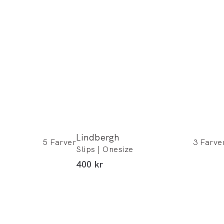
Lindbergh
5
Farver
3
Farve
Slips | Onesize
I alt (inkl. rabat)
400 kr