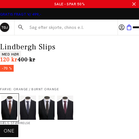
SALE - SPAR 50%
GRATIS FRAGT V/ 499,-
Søg her...
Lindbergh Slips
Produkt egenskaber
MED HØR
I alt (uden rabat)
120 kr
400 kr
-70 %
FARVE: ORANGE / BURNT ORANGE
VÆLG STØRRELSE
ONE