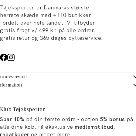
Tøjeksperten er Danmarks største
herretøjskæde med +110 butikker
fordelt over hele landet. Vi tilbyder
gratis fragt v/ 499 kr. på alle ordrer,
gratis retur og 365 dages bytteservice.
undeservice
ndeservice - Hjælpecenter
nformation
m Tøjeksperten
ontakt
tikker
turportal
Klub Tøjeksperten
spiration og artikler
rtryd dit køb
Spar 10%
på din første ordre - optjen
5% bonus
på
ørrelsesguide
avekort
alle dine køb, få eksklusive
medlemstilbud
,
b og karriere
turnering
rabatkoder
og meget mere.