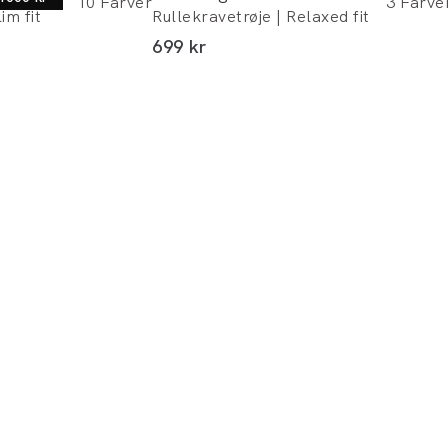
10
Farver
3
Farve
im fit
Rullekravetrøje | Relaxed fit
I alt (inkl. rabat)
699 kr