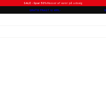
SALE - Spar 50%
Masser af varer på udsalg
Poloer i nye farver
GRATIS FRAGT V/ 499,-
B
Lindbergh
Jakkesæt fra 1499 kr.
er