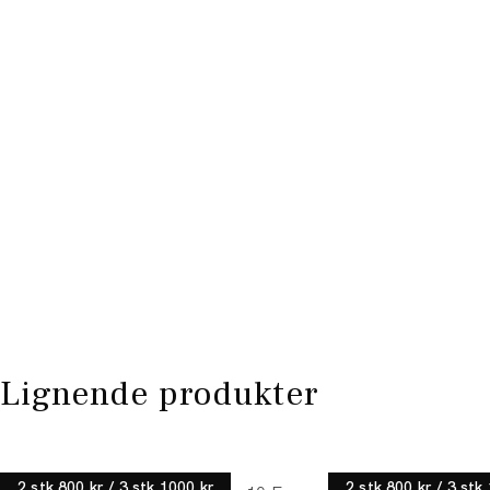
Lignende produkter
Lindbergh
Lindbergh
2 stk 800 kr / 3 stk 1000 kr
2 stk 800 kr / 3 stk