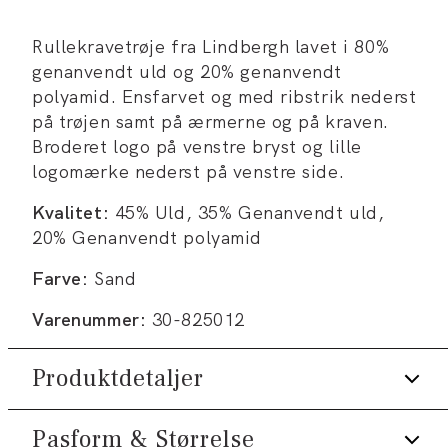
Rullekravetrøje fra Lindbergh lavet i 80%
genanvendt uld og 20% genanvendt
polyamid. Ensfarvet og med ribstrik nederst
på trøjen samt på ærmerne og på kraven.
Broderet logo på venstre bryst og lille
logomærke nederst på venstre side.
Kvalitet:
45% Uld, 35% Genanvendt uld,
20% Genanvendt polyamid
Farve:
Sand
Varenummer:
30-825012
Produktdetaljer
Pasform & Størrelse
Logomærke nederst på venstre side.