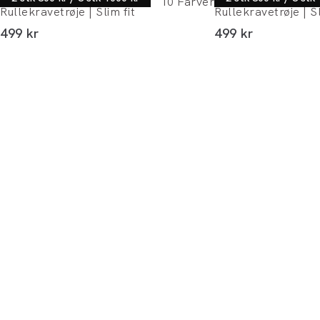
10
Farver
Rullekravetrøje | Slim fit
Rullekravetrøje | Sl
I alt (inkl. rabat)
I alt (inkl. rabat)
499 kr
499 kr