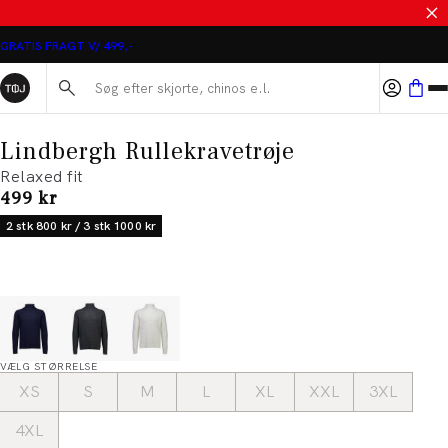
MASSER AF VARER PÅ UDSALG
GRATIS FRAGT V/ 499,-
Søg her...
Lindbergh Rullekravetrøje
Relaxed fit
I alt (inkl. rabat)
499 kr
2 stk 800 kr / 3 stk 1000 kr
VÆLG STØRRELSE
XS
S
M
L
XL
XXL
3XL
4XL