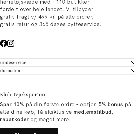
herretøjskæde med +110 butikker
fordelt over hele landet. Vi tilbyder
gratis fragt v/ 499 kr. på alle ordrer,
gratis retur og 365 dages bytteservice.
undeservice
ndeservice - Hjælpecenter
nformation
m Tøjeksperten
ontakt
tikker
turportal
Klub Tøjeksperten
spiration og artikler
rtryd dit køb
Spar 10%
på din første ordre - optjen
5% bonus
på
ørrelsesguide
avekort
alle dine køb, få eksklusive
medlemstilbud
,
b og karriere
turnering
rabatkoder
og meget mere.
okumentation