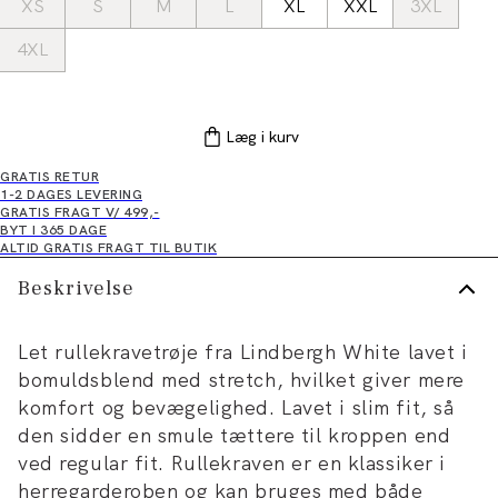
XS
S
M
L
XL
XXL
3XL
4XL
Læg i kurv
GRATIS RETUR
1-2 DAGES LEVERING
GRATIS FRAGT V/ 499,-
BYT I 365 DAGE
ALTID GRATIS FRAGT TIL BUTIK
Beskrivelse
Let rullekravetrøje fra Lindbergh White lavet i
bomuldsblend med stretch, hvilket giver mere
komfort og bevægelighed. Lavet i slim fit, så
den sidder en smule tættere til kroppen end
ved regular fit. Rullekraven er en klassiker i
herregarderoben og kan bruges med både