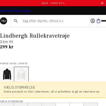
SALE - SPAR 50%
GRATIS FRAGT V/ 499,-
Søg her...
Lindbergh Rullekravetrøje
Slim fit
I alt (inkl. rabat)
299 kr
FARVE: HVID / WHITE
VÆLG STØRRELSE
Dette produkt er lille i størrelsen, så vi anbefaler at gå en størrelse op.
VÆLG STØRRELSE