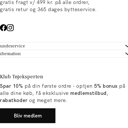
gratis fragt v/ 499 kr. på alle ordrer,
gratis retur og 365 dages bytteservice.
undeservice
ndeservice - Hjælpecenter
nformation
m Tøjeksperten
ontakt
tikker
turportal
Klub Tøjeksperten
spiration og artikler
rtryd dit køb
Spar 10%
på din første ordre - optjen
5% bonus
på
ørrelsesguide
avekort
alle dine køb, få eksklusive
medlemstilbud
,
b og karriere
turnering
rabatkoder
og meget mere.
okumentation
Bliv medlem