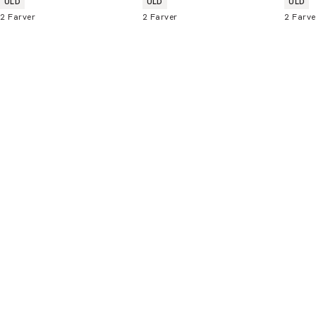
ULD
ULD
ULD
2
Farver
2
Farver
2
Farve
Bliv medlem
* Rabatten gælder alle ikke-nedsatte varer.