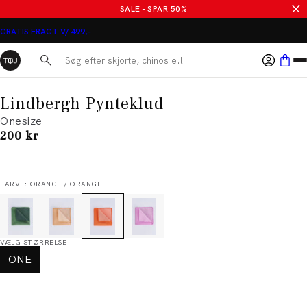
SALE - SPAR 50%
GRATIS FRAGT V/ 499,-
Søg her...
Lindbergh Pynteklud
Onesize
I alt (inkl. rabat)
200 kr
FARVE: ORANGE / ORANGE
VÆLG STØRRELSE
ONE