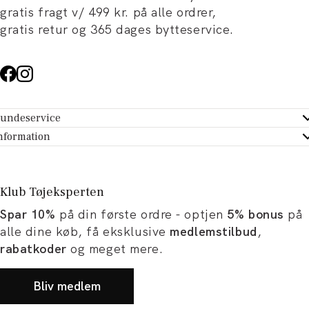
gratis fragt v/ 499 kr. på alle ordrer,
gratis retur og 365 dages bytteservice.
undeservice
ndeservice - Hjælpecenter
nformation
m Tøjeksperten
ontakt
tikker
turportal
Klub Tøjeksperten
spiration og artikler
rtryd dit køb
Spar 10%
på din første ordre - optjen
5% bonus
på
ørrelsesguide
avekort
alle dine køb, få eksklusive
medlemstilbud
,
b og karriere
turnering
rabatkoder
og meget mere.
okumentation
Bliv medlem