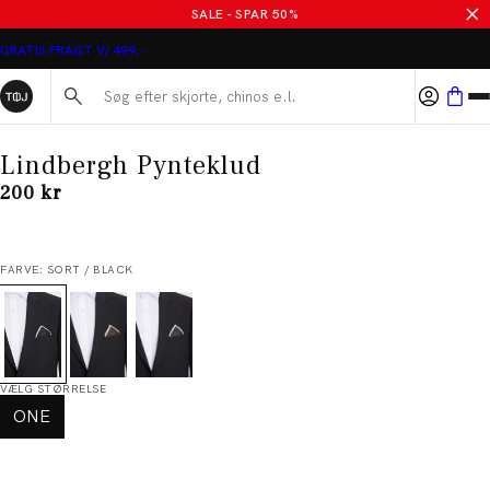
SALE - SPAR 50%
GRATIS FRAGT V/ 499,-
Søg her...
Lindbergh Pynteklud
I alt (inkl. rabat)
200 kr
FARVE: SORT / BLACK
VÆLG STØRRELSE
ONE