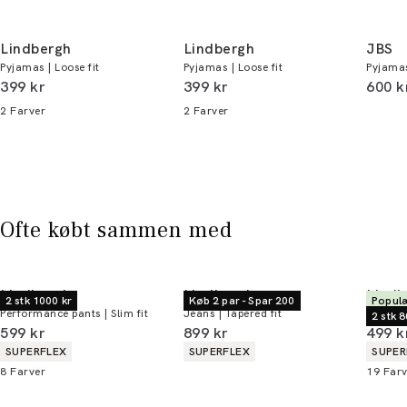
Email:
sales@pwtbrands.com
Din bonus kan bruges allerede næste gang du
handler - og gælder både i butik og online.
Lindbergh
Lindbergh
JBS
Pyjamas | Loose fit
Pyjamas | Loose fit
Pyjama
Du kan indløse din bonus 365 dage om året i
I alt (inkl. rabat)
I alt (inkl. rabat)
I alt 
399 kr
399 kr
600 k
alle butikker og online.
2
Farver
2
Farver
Bliv medlem
* Rabatten gælder alle ikke-nedsatte varer.
Ofte købt sammen med
Lindbergh
Lindbergh
Lindb
2 stk 1000 kr
Køb 2 par - Spar 200
Populæ
Performance pants | Slim fit
Jeans | Tapered fit
Chinos 
2 stk 8
I alt (inkl. rabat)
I alt (inkl. rabat)
I alt 
599 kr
899 kr
499 k
Produkt egenskaber
Produkt egenskaber
Produ
SUPERFLEX
SUPERFLEX
SUPER
8
Farver
19
Farv