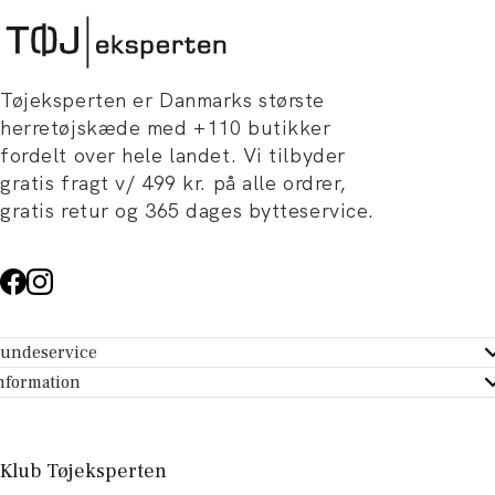
Tøjeksperten er Danmarks største
herretøjskæde med +110 butikker
fordelt over hele landet. Vi tilbyder
gratis fragt v/ 499 kr. på alle ordrer,
gratis retur og 365 dages bytteservice.
undeservice
ndeservice - Hjælpecenter
nformation
m Tøjeksperten
ontakt
tikker
turportal
Klub Tøjeksperten
spiration og artikler
rtryd dit køb