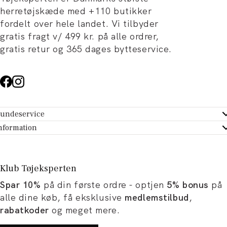
herretøjskæde med +110 butikker
fordelt over hele landet. Vi tilbyder
gratis fragt v/ 499 kr. på alle ordrer,
gratis retur og 365 dages bytteservice.
undeservice
ndeservice - Hjælpecenter
nformation
m Tøjeksperten
ontakt
tikker
turportal
Klub Tøjeksperten
spiration og artikler
rtryd dit køb
Spar 10%
på din første ordre - optjen
5% bonus
på
ørrelsesguide
avekort
alle dine køb, få eksklusive
medlemstilbud
,
b og karriere
turnering
rabatkoder
og meget mere.
okumentation