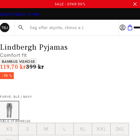
SALE - SPAR 50%
GRATIS FRAGT V/ 499,-
Søg her...
Lindbergh Pyjamas
Comfort fit
Produkt egenskaber
BAMBUS VISKOSE
I alt (uden rabat)
119,70 kr
399 kr
-70 %
FARVE: BLÅ / NAVY
VÆLG STØRRELSE
XS
S
M
L
XL
XXL
3XL