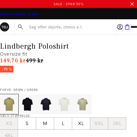
SALE - SPAR 50%
GRATIS FRAGT V/ 499,-
Søg her...
Lindbergh Poloshirt
Oversize fit
I alt (uden rabat)
149,70 kr
499 kr
-70 %
FARVE: GRØN / GREEN
VÆLG STØRRELSE
XS
S
M
L
XL
XXL
3XL
4XL