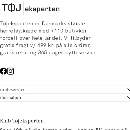
Tøjeksperten er Danmarks største
herretøjskæde med +110 butikker
fordelt over hele landet. Vi tilbyder
gratis fragt v/ 499 kr. på alle ordrer,
gratis retur og 365 dages bytteservice.
undeservice
ndeservice - Hjælpecenter
nformation
m Tøjeksperten
ontakt
tikker
turportal
Klub Tøjeksperten
spiration og artikler
rtryd dit køb