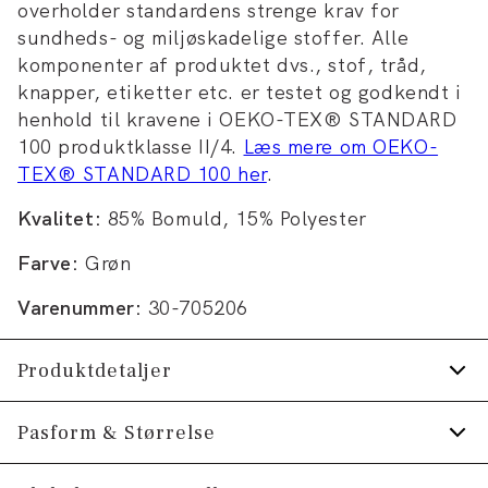
overholder standardens strenge krav for
sundheds- og miljøskadelige stoffer. Alle
komponenter af produktet dvs., stof, tråd,
knapper, etiketter etc. er testet og godkendt i
henhold til kravene i OEKO-TEX® STANDARD
100 produktklasse II/4.
Læs mere om OEKO-
TEX® STANDARD 100 her
.
Kvalitet:
85% Bomuld, 15% Polyester
Farve:
Grøn
Varenummer:
30-705206
Produktdetaljer
Fremstillet i behagelig bomuldsblend.
Pasform & Størrelse
Med almindelig krave.