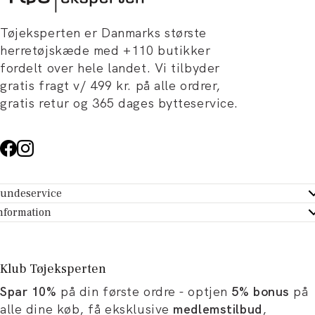
Tøjeksperten er Danmarks største
herretøjskæde med +110 butikker
fordelt over hele landet. Vi tilbyder
gratis fragt v/ 499 kr. på alle ordrer,
gratis retur og 365 dages bytteservice.
undeservice
ndeservice - Hjælpecenter
nformation
m Tøjeksperten
ontakt
tikker
turportal
Klub Tøjeksperten
spiration og artikler
rtryd dit køb
Spar 10%
på din første ordre - optjen
5% bonus
på
ørrelsesguide
avekort
alle dine køb, få eksklusive
medlemstilbud
,