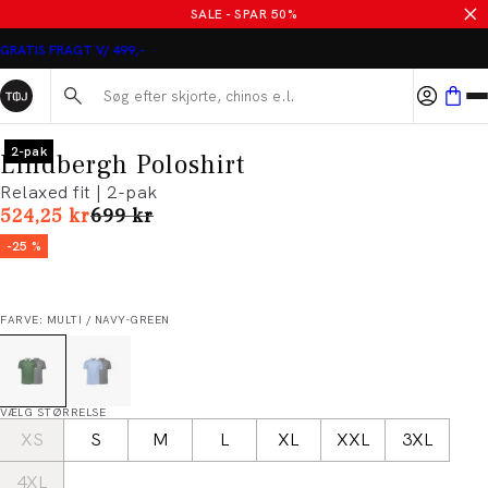
SALE - SPAR 50%
GRATIS FRAGT V/ 499,-
Søg her...
2-pak
Lindbergh Poloshirt
Relaxed fit | 2-pak
I alt (uden rabat)
524,25 kr
699 kr
-25 %
FARVE: MULTI / NAVY-GREEN
VÆLG STØRRELSE
XS
S
M
L
XL
XXL
3XL
4XL