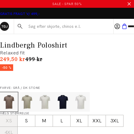
SALE - SPAR 50%
GRATIS FRAGT V/ 499,-
Søg her...
Lindbergh Poloshirt
Relaxed fit
I alt (uden rabat)
249,50 kr
499 kr
-50 %
FARVE: GRÅ / DK STONE
VÆLG STØRRELSE
XS
S
M
L
XL
XXL
3XL
4XL