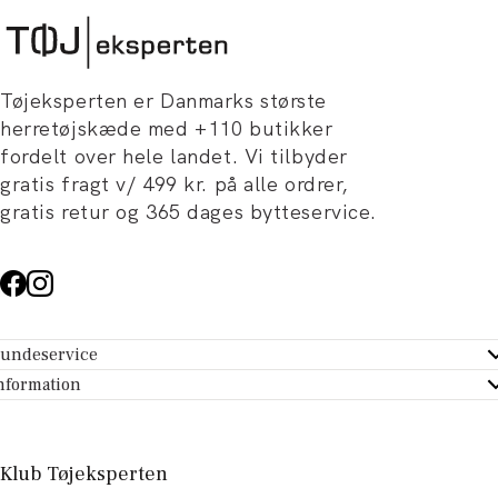
Tøjeksperten er Danmarks største
herretøjskæde med +110 butikker
fordelt over hele landet. Vi tilbyder
gratis fragt v/ 499 kr. på alle ordrer,
gratis retur og 365 dages bytteservice.
undeservice
ndeservice - Hjælpecenter
nformation
m Tøjeksperten
ontakt
tikker
turportal
Klub Tøjeksperten
spiration og artikler
rtryd dit køb