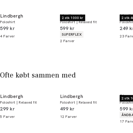
Email:
sales@pwtbrands.com
Din bonus kan bruges allerede næste gang du
handler - og gælder både i butik og online.
Lindbergh
Lindbergh
Lindb
2 stk 1000 kr
2 stk 4
Poloshirt
Poloshirt | Relaxed fit
Poloshir
Du kan indløse din bonus 365 dage om året i
I alt (inkl. rabat)
I alt (inkl. rabat)
I alt 
599 kr
599 kr
249 k
alle butikker og online.
Produkt egenskaber
SUPERFLEX
4
Farver
23
Farv
2
Farver
Bliv medlem
* Rabatten gælder alle ikke-nedsatte varer.
Ofte købt sammen med
Lindbergh
Lindbergh
Bison
2 stk 
Poloshirt | Relaxed fit
Poloshirt | Relaxed fit
Poloshi
I alt (inkl. rabat)
I alt (inkl. rabat)
I alt 
299 kr
499 kr
599 k
Produ
ÅNDB
5
Farver
12
Farver
17
Farv