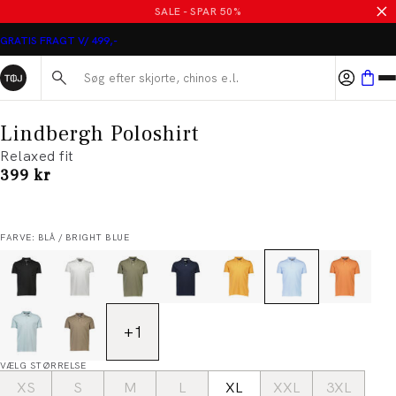
SALE - SPAR 50%
GRATIS FRAGT V/ 499,-
Søg her...
Lindbergh Poloshirt
Relaxed fit
I alt (inkl. rabat)
399 kr
FARVE: BLÅ / BRIGHT BLUE
+
1
VÆLG STØRRELSE
XS
S
M
L
XL
XXL
3XL