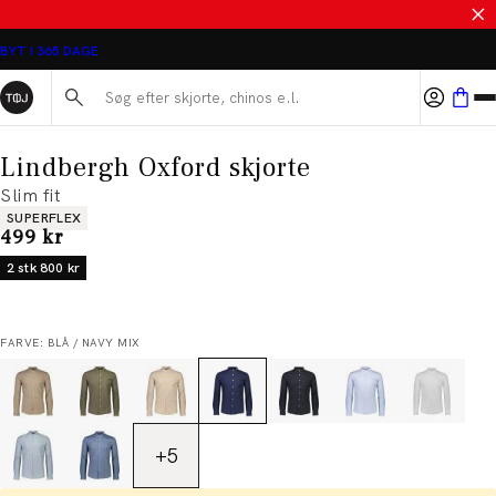
SALE - SPAR 50%
BYT I 365 DAGE
Søg her...
Lindbergh Oxford skjorte
Slim fit
Produkt egenskaber
SUPERFLEX
I alt (inkl. rabat)
499 kr
2 stk 800 kr
FARVE: BLÅ / NAVY MIX
+
5