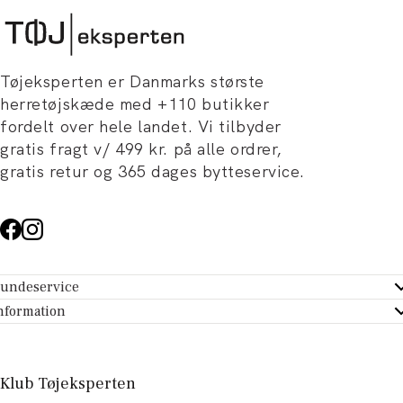
Tøjeksperten er Danmarks største
herretøjskæde med +110 butikker
fordelt over hele landet. Vi tilbyder
gratis fragt v/ 499 kr. på alle ordrer,
gratis retur og 365 dages bytteservice.
undeservice
ndeservice - Hjælpecenter
nformation
m Tøjeksperten
ontakt
tikker
turportal
Klub Tøjeksperten
spiration og artikler
rtryd dit køb