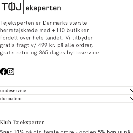
Tøjeksperten er Danmarks største
herretøjskæde med +110 butikker
fordelt over hele landet. Vi tilbyder
gratis fragt v/ 499 kr. på alle ordrer,
gratis retur og 365 dages bytteservice.
undeservice
ndeservice - Hjælpecenter
nformation
m Tøjeksperten
ontakt
tikker
turportal
Klub Tøjeksperten
spiration og artikler
rtryd dit køb
Spar 10%
på din første ordre - optjen
5% bonus
på