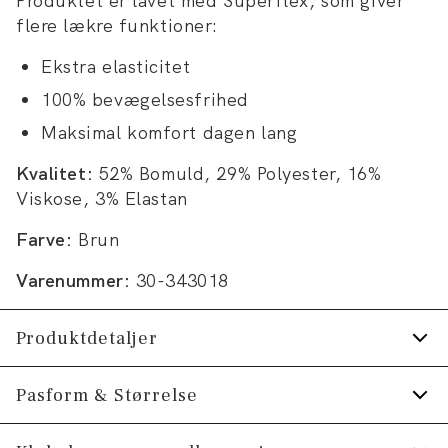
Produktet er lavet med Superflex, som giver
flere lækre funktioner:
Ekstra elasticitet
100% bevægelsesfrihed
Maksimal komfort dagen lang
Kvalitet:
52% Bomuld, 29% Polyester, 16%
Viskose, 3% Elastan
Farve:
Brun
Varenummer:
30-343018
Produktdetaljer
Lavet med Superflex, der giver ekstra
Pasform & Størrelse
elasticitet og komfort.