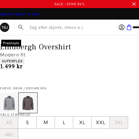
SALE - SPAR 50%
GRATIS FRAGT V/ 499,-
Søg her...
Premium
Lindbergh Overshirt
Modern fit
Produkt egenskaber
SUPERFLEX
I alt (inkl. rabat)
1.499 kr
FARVE: BRUN / BROWN MIX
VÆLG STØRRELSE
XS
S
M
L
XL
XXL
3XL
4XL