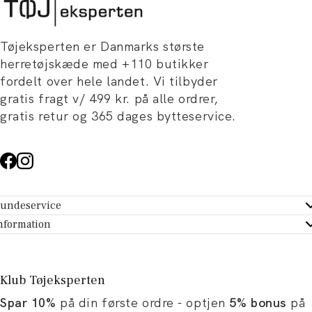
Tøjeksperten er Danmarks største
herretøjskæde med +110 butikker
fordelt over hele landet. Vi tilbyder
gratis fragt v/ 499 kr. på alle ordrer,
gratis retur og 365 dages bytteservice.
undeservice
ndeservice - Hjælpecenter
nformation
m Tøjeksperten
ontakt
tikker
turportal
Klub Tøjeksperten
spiration og artikler
rtryd dit køb
Spar 10%
på din første ordre - optjen
5% bonus
på
ørrelsesguide
avekort