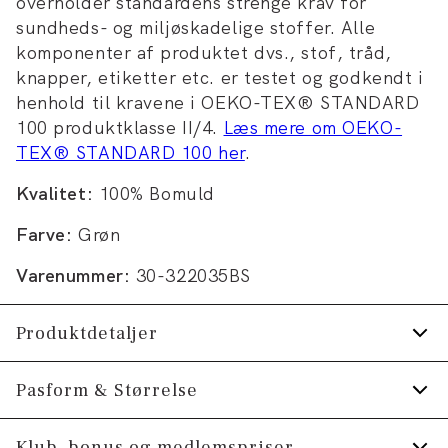
overholder standardens strenge krav for
sundheds- og miljøskadelige stoffer. Alle
komponenter af produktet dvs., stof, tråd,
knapper, etiketter etc. er testet og godkendt i
henhold til kravene i OEKO-TEX® STANDARD
100 produktklasse II/4.
Læs mere om OEKO-
TEX® STANDARD 100 her
.
Kvalitet:
100% Bomuld
Farve:
Grøn
Varenummer:
30-322035BS
Produktdetaljer
Certificeret med OEKO-TEX® STANDARD
Pasform & Størrelse
100.
Fit:
Regular fit
Klub, bonus og medlemspriser
Logomærke nederst på venstre side.