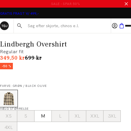
MASSER AF VARER PÅ UDSALG
GRATIS FRAGT V/ 499,-
Søg her...
Lindbergh Overshirt
Regular fit
I alt (uden rabat)
349,50 kr
699 kr
-50 %
FARVE: GRØN / BLACK OLIVE
VÆLG STØRRELSE
XS
S
M
L
XL
XXL
3XL
4XL