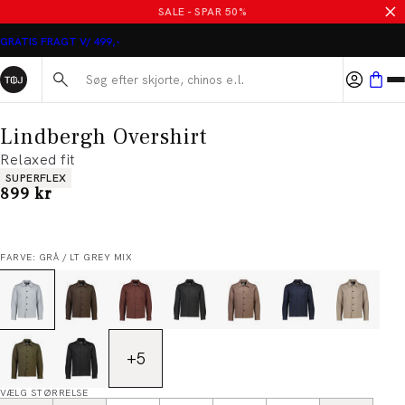
SALE - SPAR 50%
GRATIS FRAGT V/ 499,-
Søg her...
Lindbergh Overshirt
Relaxed fit
Produkt egenskaber
SUPERFLEX
I alt (inkl. rabat)
899 kr
FARVE: GRÅ / LT GREY MIX
+
5
VÆLG STØRRELSE