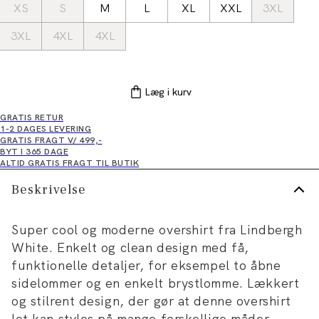
XS
S
M
L
XL
XXL
3XL
3XL
4XL
4XL
Læg i kurv
GRATIS RETUR
1-2 DAGES LEVERING
GRATIS FRAGT V/ 499,-
BYT I 365 DAGE
ALTID GRATIS FRAGT TIL BUTIK
Beskrivelse
Super cool og moderne overshirt fra Lindbergh
White. Enkelt og clean design med få,
funktionelle detaljer, for eksempel to åbne
sidelommer og en enkelt brystlomme. Lækkert
og stilrent design, der gør at denne overshirt
let kan styles på mange forskellige måder.