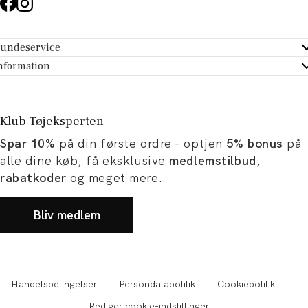
undeservice
ndeservice - Hjælpecenter
nformation
m Tøjeksperten
ontakt
tikker
turportal
Klub Tøjeksperten
spiration og artikler
rtryd dit køb
Spar 10%
på din første ordre - optjen
5% bonus
på
ørrelsesguide
avekort
alle dine køb, få eksklusive
medlemstilbud
,
b og karriere
turnering
rabatkoder
og meget mere.
okumentation
Bliv medlem
Handelsbetingelser
Persondatapolitik
Cookiepolitik
Rediger cookie-indstillinger