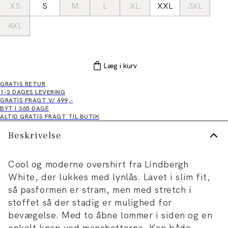
XS
S
M
L
XL
XXL
3XL
4XL
Læg i kurv
GRATIS RETUR
1-2 DAGES LEVERING
GRATIS FRAGT V/ 499,-
BYT I 365 DAGE
ALTID GRATIS FRAGT TIL BUTIK
Beskrivelse
Cool og moderne overshirt fra Lindbergh
White, der lukkes med lynlås. Lavet i slim fit,
så pasformen er stram, men med stretch i
stoffet så der stadig er mulighed for
bevægelse. Med to åbne lommer i siden og en
enkelt knap ved manchetterne. Kan både