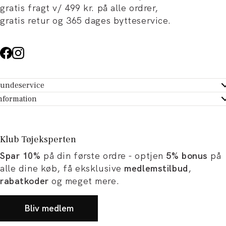
gratis fragt v/ 499 kr. på alle ordrer,
gratis retur og 365 dages bytteservice.
undeservice
ndeservice - Hjælpecenter
nformation
m Tøjeksperten
ontakt
tikker
turportal
Klub Tøjeksperten
spiration og artikler
rtryd dit køb
Spar 10%
på din første ordre - optjen
5% bonus
på
ørrelsesguide
avekort
alle dine køb, få eksklusive
medlemstilbud
,
b og karriere
turnering
rabatkoder
og meget mere.
okumentation
Bliv medlem