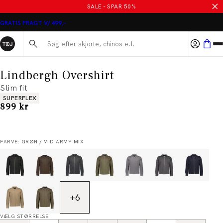
SALE - SPAR 50%
GRATIS FRAGT V/ 499,-
Søg her...
Lindbergh Overshirt
Slim fit
Produkt egenskaber
SUPERFLEX
I alt (inkl. rabat)
899 kr
FARVE: GRØN / MID ARMY MIX
+
6
VÆLG STØRRELSE