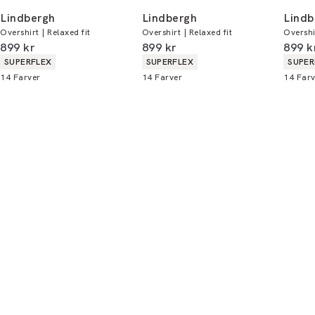
handler - og gælder både i butik og online.
Lindbergh
Lindbergh
Lindb
Overshirt | Relaxed fit
Overshirt | Relaxed fit
Overshir
Du kan indløse din bonus 365 dage om året i
I alt (inkl. rabat)
I alt (inkl. rabat)
I alt 
899 kr
899 kr
899 k
alle butikker og online.
Produkt egenskaber
Produkt egenskaber
Produ
SUPERFLEX
SUPERFLEX
SUPER
14
Farver
14
Farver
14
Farv
Bliv medlem
* Rabatten gælder alle ikke-nedsatte varer.