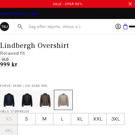
SALE - SPAR 50%
GRATIS FRAGT V/ 499,-
Søg her...
Lindbergh Overshirt
Relaxed fit
Produkt egenskaber
ULD
I alt (inkl. rabat)
999 kr
FARVE: SAND / DK SAND MEL
VÆLG STØRRELSE
XS
S
M
L
XL
XXL
3XL
4XL