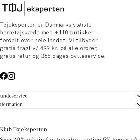
Tøjeksperten er Danmarks største
herretøjskæde med +110 butikker
fordelt over hele landet. Vi tilbyder
gratis fragt v/ 499 kr. på alle ordrer,
gratis retur og 365 dages bytteservice.
undeservice
ndeservice - Hjælpecenter
nformation
m Tøjeksperten
ontakt
tikker
turportal
Klub Tøjeksperten
spiration og artikler
rtryd dit køb
Spar 10%
på din første ordre - optjen
5% bonus
på