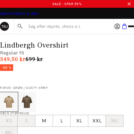
SALE - SPAR 50%
GRATIS FRAGT V/ 499,-
Søg her...
Lindbergh Overshirt
Regular fit
I alt (uden rabat)
349,50 kr
699 kr
-50 %
FARVE: GRØN / DUSTY ARMY
VÆLG STØRRELSE
XS
S
M
L
XL
XXL
3XL
4XL