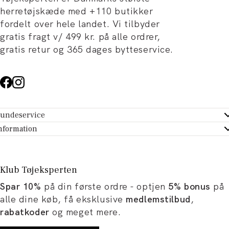
herretøjskæde med +110 butikker
fordelt over hele landet. Vi tilbyder
gratis fragt v/ 499 kr. på alle ordrer,
gratis retur og 365 dages bytteservice.
undeservice
ndeservice - Hjælpecenter
nformation
m Tøjeksperten
ontakt
tikker
turportal
Klub Tøjeksperten
spiration og artikler
rtryd dit køb
Spar 10%
på din første ordre - optjen
5% bonus
på
ørrelsesguide
avekort
alle dine køb, få eksklusive
medlemstilbud
,
b og karriere
turnering
rabatkoder
og meget mere.
okumentation