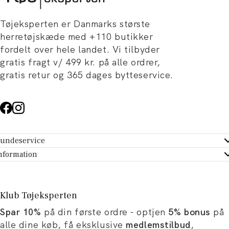
Tøjeksperten er Danmarks største
herretøjskæde med +110 butikker
fordelt over hele landet. Vi tilbyder
gratis fragt v/ 499 kr. på alle ordrer,
gratis retur og 365 dages bytteservice.
undeservice
ndeservice - Hjælpecenter
nformation
m Tøjeksperten
ontakt
tikker
turportal
Klub Tøjeksperten
spiration og artikler
rtryd dit køb
Spar 10%
på din første ordre - optjen
5% bonus
på
ørrelsesguide
avekort
alle dine køb, få eksklusive
medlemstilbud
,