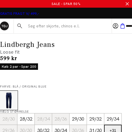
SALE - SPAR 50%
GRATIS FRAGT V/ 499,-
Søg her...
Lindbergh Jeans
Loose fit
I alt (inkl. rabat)
599 kr
Køb 2 par - Spar 200
FARVE: BLÅ / ORIGINAL BLUE
VÆLG STØRRELSE
28/30
28/32
28/34
28/36
29/30
29/32
29/34
29/36
30/30
30/32
30/34
30/36
31/30
+
31