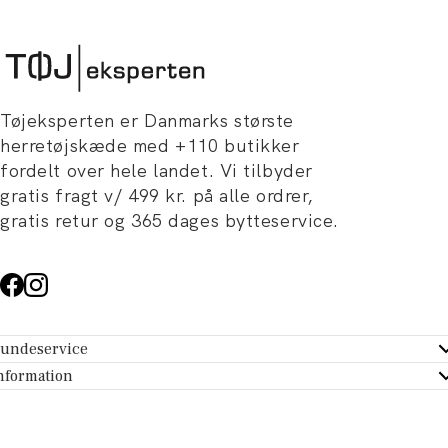
Tøjeksperten er Danmarks største
herretøjskæde med +110 butikker
fordelt over hele landet. Vi tilbyder
gratis fragt v/ 499 kr. på alle ordrer,
gratis retur og 365 dages bytteservice.
undeservice
ndeservice - Hjælpecenter
nformation
m Tøjeksperten
ontakt
tikker
turportal