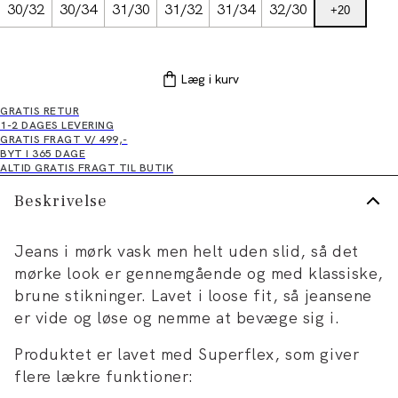
30/32
30/34
31/30
31/32
31/34
32/30
+
20
Læg i kurv
GRATIS RETUR
1-2 DAGES LEVERING
GRATIS FRAGT V/ 499,-
BYT I 365 DAGE
ALTID GRATIS FRAGT TIL BUTIK
Beskrivelse
Jeans i mørk vask men helt uden slid, så det
mørke look er gennemgående og med klassiske,
brune stikninger. Lavet i loose fit, så jeansene
er vide og løse og nemme at bevæge sig i.
Produktet er lavet med Superflex, som giver
flere lækre funktioner: