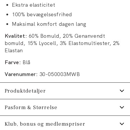
Ekstra elasticitet
100% bevægelsesfrihed
Maksimal komfort dagen lang
Kvalitet:
60% Bomuld, 20% Genanvendt
bomuld, 15% Lyocell, 3% Elastomultiester, 2%
Elastan
Farve:
Blå
Varenummer:
30-050003MWB
Produktdetaljer
Der er to lommer, samt en møntlomme, foran
Pasform & Størrelse
på bukserne og to baglommer bagpå.
Fit:
Loose fit
Klub, bonus og medlemspriser
Fremstillet med genanvendt bomuld.