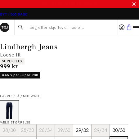
SALE - SPAR 50%
BYT I 365 DAGE
Søg her...
Lindbergh Jeans
Loose fit
Produkt egenskaber
SUPERFLEX
I alt (inkl. rabat)
999 kr
Køb 2 par - Spar 200
FARVE: BLÅ / MID WASH
VÆLG STØRRELSE
28/30
28/32
28/34
29/30
29/32
29/34
30/30