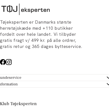
Tøjeksperten er Danmarks største
herretøjskæde med +110 butikker
fordelt over hele landet. Vi tilbyder
gratis fragt v/ 499 kr. på alle ordrer,
gratis retur og 365 dages bytteservice.
undeservice
ndeservice - Hjælpecenter
nformation
m Tøjeksperten
ontakt
tikker
turportal
Klub Tøjeksperten
spiration og artikler
rtryd dit køb