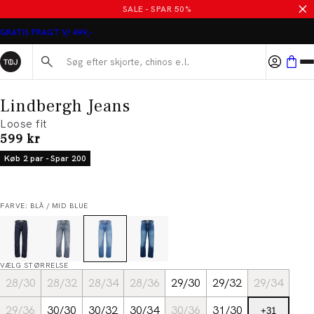
SALE - SPAR 50%
GRATIS FRAGT V/ 499,-
Søg her...
Lindbergh Jeans
Loose fit
I alt (inkl. rabat)
599 kr
Køb 2 par - Spar 200
FARVE: BLÅ / MID BLUE
VÆLG STØRRELSE
28/30
28/32
28/34
28/36
29/30
29/32
29/34
29/36
30/30
30/32
30/34
30/36
31/30
+
31