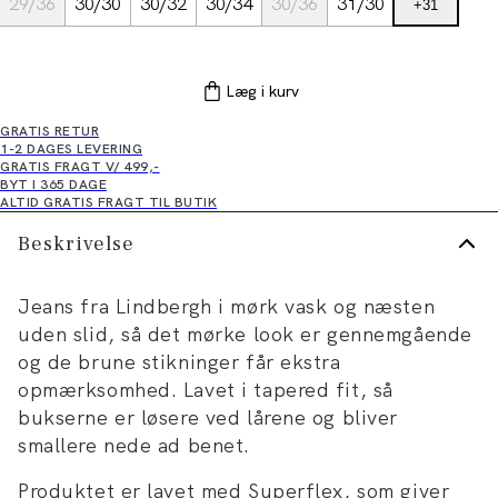
29/36
30/30
30/32
30/34
30/36
31/30
+
31
Læg i kurv
GRATIS RETUR
1-2 DAGES LEVERING
GRATIS FRAGT V/ 499,-
BYT I 365 DAGE
ALTID GRATIS FRAGT TIL BUTIK
Beskrivelse
Jeans fra Lindbergh i mørk vask og næsten
uden slid, så det mørke look er gennemgående
og de brune stikninger får ekstra
opmærksomhed. Lavet i tapered fit, så
bukserne er løsere ved lårene og bliver
smallere nede ad benet.
Produktet er lavet med Superflex, som giver