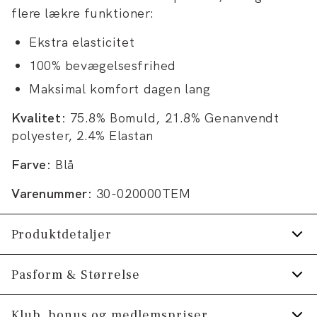
flere lækre funktioner:
Ekstra elasticitet
100% bevægelsesfrihed
Maksimal komfort dagen lang
Kvalitet:
75.8% Bomuld, 21.8% Genanvendt
polyester, 2.4% Elastan
Farve:
Blå
Varenummer:
30-020000TEM
Produktdetaljer
Bukserne har let slid på forsiden.
Pasform & Størrelse
Fremstillet med genanvendt polyester.
Fit:
Tapered fit
Klub, bonus og medlemspriser