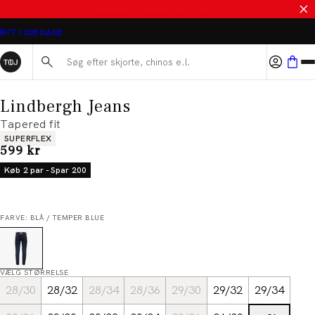
SALE - SPAR 50%
BYT I 365 DAGE
Søg her...
Lindbergh Jeans
Tapered fit
Produkt egenskaber
SUPERFLEX
I alt (inkl. rabat)
599 kr
Køb 2 par - Spar 200
FARVE: BLÅ / TEMPER BLUE
VÆLG STØRRELSE
28/30
28/32
28/34
28/36
29/30
29/32
29/34