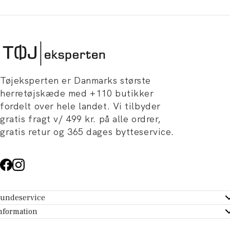
Tøjeksperten er Danmarks største
herretøjskæde med +110 butikker
fordelt over hele landet. Vi tilbyder
gratis fragt v/ 499 kr. på alle ordrer,
gratis retur og 365 dages bytteservice.
undeservice
ndeservice - Hjælpecenter
nformation
m Tøjeksperten
ontakt