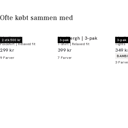
* Rabatten gælder alle ikke-nedsatte varer.
Ofte købt sammen med
Lindbergh
Lindbergh | 3-pak
Lindb
2 stk 500 kr
3-pak
3-pak
Poloshirt | Relaxed fit
T-shirt | Relaxed fit
Tights
I alt (inkl. rabat)
I alt (inkl. rabat)
I alt 
299 kr
399 kr
349 k
Produ
BAMBU
9
Farver
7
Farver
3
Farve