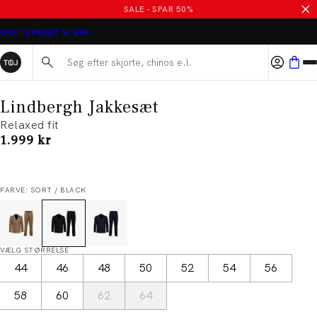
SALE - SPAR 50%
GRATIS FRAGT V/ 499,-
Søg her...
Lindbergh Jakkesæt
Relaxed fit
I alt (inkl. rabat)
1.999 kr
FARVE: SORT / BLACK
VÆLG STØRRELSE
44
46
48
50
52
54
56
58
60
62
64