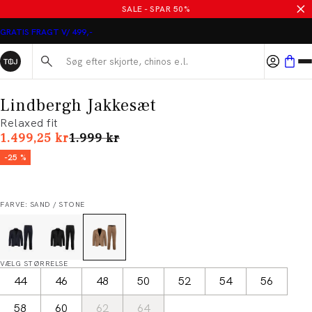
SALE - SPAR 50%
GRATIS FRAGT V/ 499,-
Søg her...
Lindbergh Jakkesæt
Relaxed fit
I alt (uden rabat)
1.499,25 kr
1.999 kr
-25 %
FARVE: SAND / STONE
VÆLG STØRRELSE
44
46
48
50
52
54
56
58
60
62
64