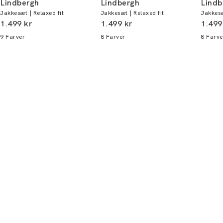
Lindbergh
Lindbergh
Lindb
Produktnr.: 30-614000
Jakkesæt | Relaxed fit
Jakkesæt | Relaxed fit
Jakkesæ
Du kan indløse din bonus 365 dage om året i
I alt (inkl. rabat)
I alt (inkl. rabat)
I alt 
1.499 kr
1.499 kr
1.499
alle butikker og online.
9
Farver
8
Farver
8
Farve
Bliv medlem
* Rabatten gælder alle ikke-nedsatte varer.