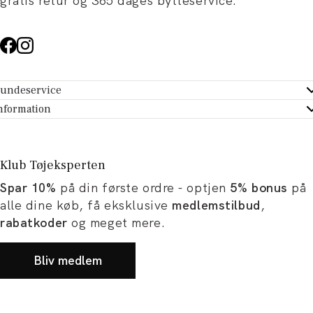
gratis retur og 365 dages bytteservice.
undeservice
ndeservice - Hjælpecenter
nformation
m Tøjeksperten
ontakt
tikker
turportal
Klub Tøjeksperten
spiration og artikler
rtryd dit køb
Spar 10%
på din første ordre - optjen
5% bonus
på
ørrelsesguide
avekort
alle dine køb, få eksklusive
medlemstilbud
,
b og karriere
turnering
rabatkoder
og meget mere.
okumentation
Bliv medlem