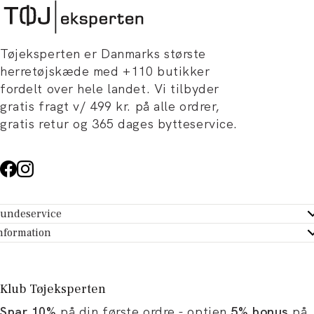
Tøjeksperten er Danmarks største
herretøjskæde med +110 butikker
fordelt over hele landet. Vi tilbyder
gratis fragt v/ 499 kr. på alle ordrer,
gratis retur og 365 dages bytteservice.
undeservice
ndeservice - Hjælpecenter
nformation
m Tøjeksperten
ontakt
tikker
turportal
Klub Tøjeksperten
spiration og artikler
rtryd dit køb
Spar 10%
på din første ordre - optjen
5% bonus
på