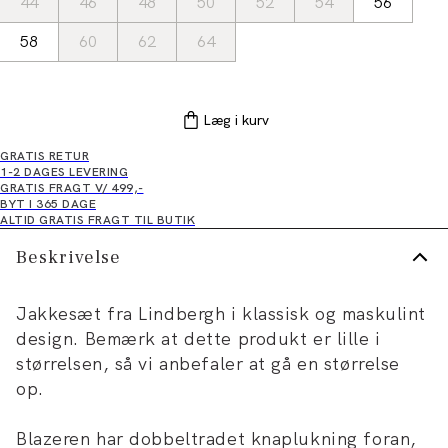
44
46
48
50
52
54
56
58
60
62
64
Læg i kurv
GRATIS RETUR
1-2 DAGES LEVERING
GRATIS FRAGT V/ 499,-
BYT I 365 DAGE
ALTID GRATIS FRAGT TIL BUTIK
Beskrivelse
Jakkesæt fra Lindbergh i klassisk og maskulint
design. Bemærk at dette produkt er lille i
størrelsen, så vi anbefaler at gå en størrelse
op.
Blazeren har dobbeltradet knaplukning foran,