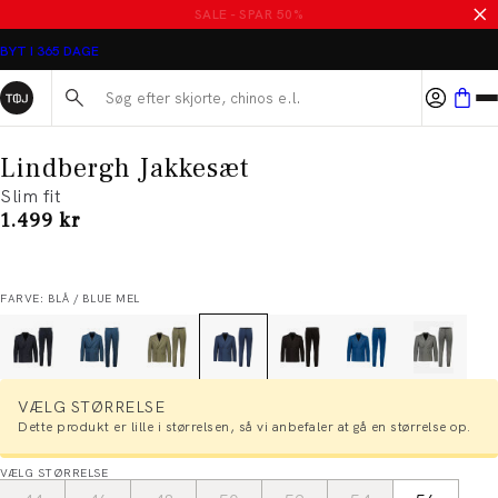
SALE - SPAR 50%
BYT I 365 DAGE
Søg her...
Lindbergh Jakkesæt
Slim fit
I alt (inkl. rabat)
1.499 kr
FARVE: BLÅ / BLUE MEL
VÆLG STØRRELSE
Dette produkt er lille i størrelsen, så vi anbefaler at gå en størrelse op.
VÆLG STØRRELSE