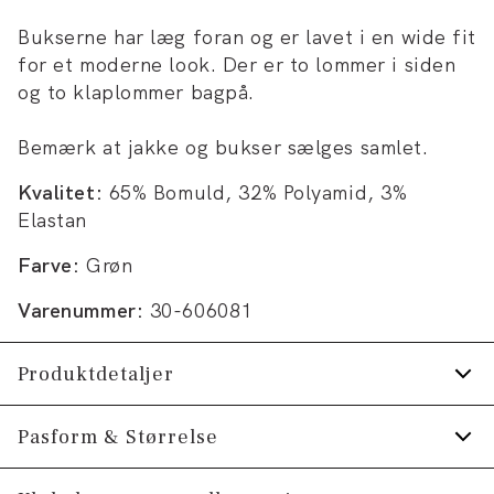
Bukserne har læg foran og er lavet i en wide fit
for et moderne look. Der er to lommer i siden
og to klaplommer bagpå.
Bemærk at jakke og bukser sælges samlet.
Kvalitet:
65% Bomuld, 32% Polyamid, 3%
Elastan
Farve:
Grøn
Varenummer:
30-606081
Produktdetaljer
Jakken har dobbeltslids.
Pasform & Størrelse
To åbne lommer foran.