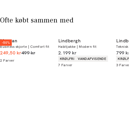
* Rabatten gælder alle ikke-nedsatte varer.
Ofte købt sammen med
Morgan
Lindbergh
Lindb
-50%
Business skjorte | Comfort fit
Habitjakke | Modern fit
Teknisk
I alt (uden rabat)
I alt (inkl. rabat)
I alt 
249,50 kr
499 kr
2.199 kr
799 k
Produkt egenskaber
Produ
KRØLFRI
VANDAFVISENDE
KRØLF
2
Farver
7
Farver
3
Farve