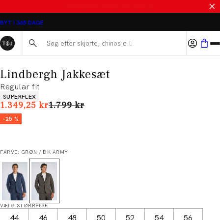
SALE - SPAR 50%
BYT I 365 DAGE
Søg her...
Lindbergh Jakkesæt
Regular fit
Produkt egenskaber
SUPERFLEX
I alt (uden rabat)
1.349,25 kr
1.799 kr
-25 %
FARVE: GRØN / DK ARMY
VÆLG STØRRELSE
44
46
48
50
52
54
56