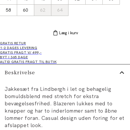
58
60
62
64
Læg i kurv
GRATIS RETUR
1-2 DAGES LEVERING
GRATIS FRAGT V/ 499,-
BYT I 365 DAGE
ALTID GRATIS FRAGT TIL BUTIK
Beskrivelse
Jakkesæt fra Lindbergh i let og behagelig
bomuldsblend med stretch for ekstra
bevægelsesfrihed. Blazeren lukkes med to
knapper og har to inderlommer samt to åbne
lommer foran. Casual design uden foring for et
afslappet look.