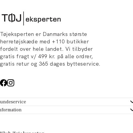
Tøjeksperten er Danmarks største
herretøjskæde med +110 butikker
fordelt over hele landet. Vi tilbyder
gratis fragt v/ 499 kr. på alle ordrer,
gratis retur og 365 dages bytteservice.
undeservice
ndeservice - Hjælpecenter
nformation
m Tøjeksperten
ontakt
tikker
turportal