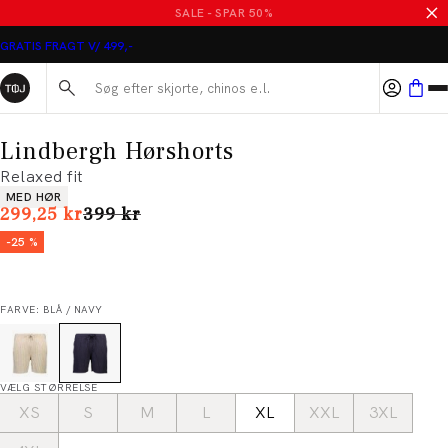
SALE - SPAR 50%
GRATIS FRAGT V/ 499,-
Søg her...
Lindbergh Hørshorts
Relaxed fit
Produkt egenskaber
MED HØR
I alt (uden rabat)
299,25 kr
399 kr
-25 %
FARVE: BLÅ / NAVY
VÆLG STØRRELSE
XS
S
M
L
XL
XXL
3XL