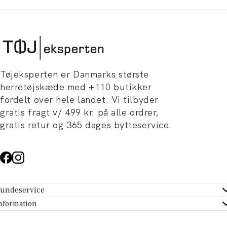
Tøjeksperten er Danmarks største
herretøjskæde med +110 butikker
fordelt over hele landet. Vi tilbyder
gratis fragt v/ 499 kr. på alle ordrer,
gratis retur og 365 dages bytteservice.
undeservice
ndeservice - Hjælpecenter
nformation
m Tøjeksperten
ontakt