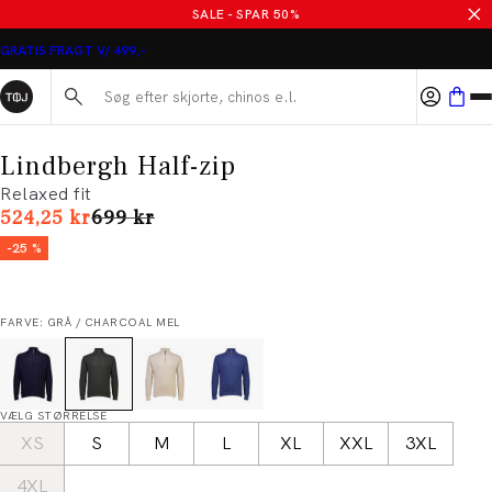
SALE - SPAR 50%
GRATIS FRAGT V/ 499,-
Søg her...
Lindbergh Half-zip
Relaxed fit
I alt (uden rabat)
524,25 kr
699 kr
-25 %
FARVE: GRÅ / CHARCOAL MEL
VÆLG STØRRELSE
XS
S
M
L
XL
XXL
3XL
4XL