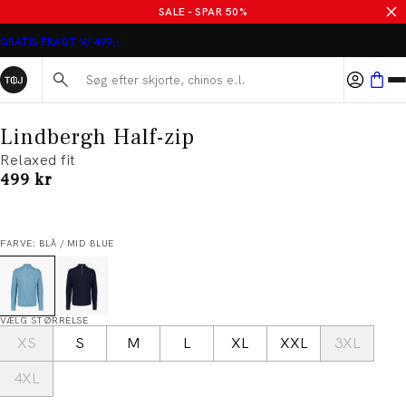
SALE - SPAR 50%
GRATIS FRAGT V/ 499,-
Søg her...
Lindbergh Half-zip
Relaxed fit
I alt (inkl. rabat)
499 kr
FARVE: BLÅ / MID BLUE
VÆLG STØRRELSE
XS
S
M
L
XL
XXL
3XL
4XL