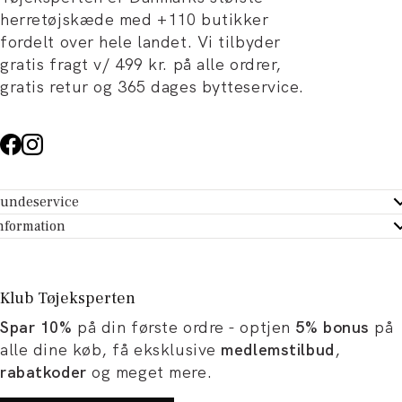
herretøjskæde med +110 butikker
fordelt over hele landet. Vi tilbyder
gratis fragt v/ 499 kr. på alle ordrer,
gratis retur og 365 dages bytteservice.
undeservice
ndeservice - Hjælpecenter
nformation
m Tøjeksperten
ontakt
tikker
turportal
Klub Tøjeksperten
spiration og artikler
rtryd dit køb
Spar 10%
på din første ordre - optjen
5% bonus
på
ørrelsesguide
avekort
alle dine køb, få eksklusive
medlemstilbud
,
b og karriere
turnering
rabatkoder
og meget mere.
okumentation