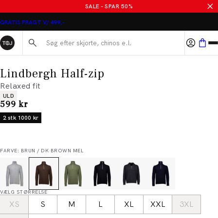
SALE - SPAR 50%
GRATIS FRAGT V/ 499,-
Søg her...
Lindbergh Half-zip
Relaxed fit
Produkt egenskaber
ULD
I alt (inkl. rabat)
599 kr
2 stk 1000 kr
FARVE: BRUN / DK BROWN MEL
VÆLG STØRRELSE
XS
S
M
L
XL
XXL
3XL