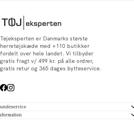
Tøjeksperten er Danmarks største
herretøjskæde med +110 butikker
fordelt over hele landet. Vi tilbyder
gratis fragt v/ 499 kr. på alle ordrer,
gratis retur og 365 dages bytteservice.
undeservice
ndeservice - Hjælpecenter
nformation
m Tøjeksperten
ontakt
tikker
turportal