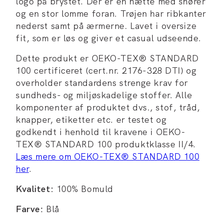
logo på brystet. Der er en hætte med snører
og en stor lomme foran. Trøjen har ribkanter
nederst samt på ærmerne. Lavet i oversize
fit, som er løs og giver et casual udseende.
Dette produkt er OEKO-TEX® STANDARD
100 certificeret (cert.nr. 2176-328 DTI) og
overholder standardens strenge krav for
sundheds- og miljøskadelige stoffer. Alle
komponenter af produktet dvs., stof, tråd,
knapper, etiketter etc. er testet og
godkendt i henhold til kravene i OEKO-
TEX® STANDARD 100 produktklasse II/4.
Læs mere om OEKO-TEX® STANDARD 100
her
.
Kvalitet:
100% Bomuld
Farve:
Blå