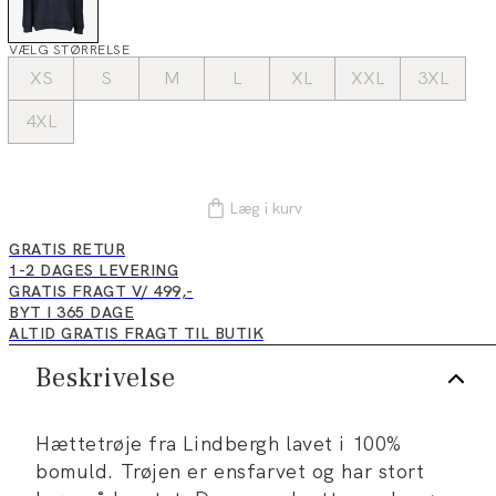
VÆLG STØRRELSE
XS
S
M
L
XL
XXL
3XL
4XL
Læg i kurv
GRATIS RETUR
1-2 DAGES LEVERING
GRATIS FRAGT V/ 499,-
BYT I 365 DAGE
ALTID GRATIS FRAGT TIL BUTIK
Beskrivelse
Hættetrøje fra Lindbergh lavet i 100%
bomuld. Trøjen er ensfarvet og har stort