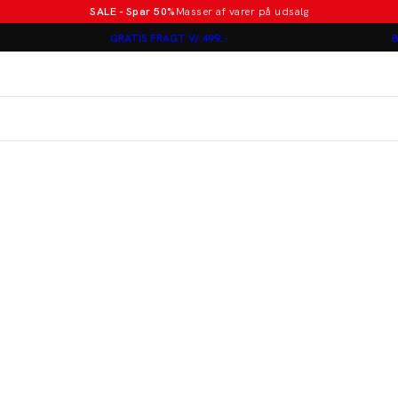
SALE - Spar 50%
Masser af varer på udsalg
Poloer i nye farver
GRATIS FRAGT V/ 499,-
B
Lindbergh
Jakkesæt fra 1499 kr.
er