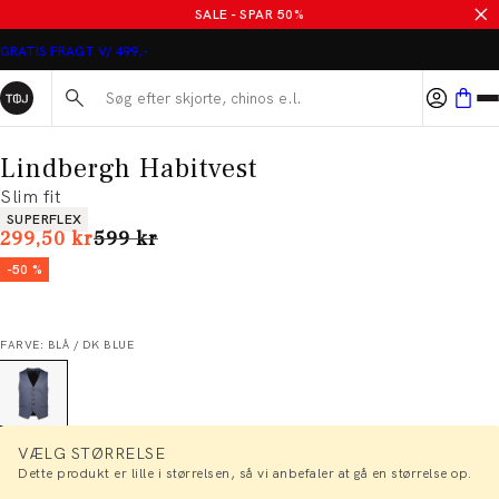
SALE - SPAR 50%
GRATIS FRAGT V/ 499,-
Søg her...
Lindbergh Habitvest
Slim fit
Produkt egenskaber
SUPERFLEX
I alt (uden rabat)
299,50 kr
599 kr
-50 %
FARVE: BLÅ / DK BLUE
VÆLG STØRRELSE
Dette produkt er lille i størrelsen, så vi anbefaler at gå en størrelse op.