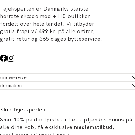
Tøjeksperten er Danmarks største
herretøjskæde med +110 butikker
fordelt over hele landet. Vi tilbyder
gratis fragt v/ 499 kr. på alle ordrer,
gratis retur og 365 dages bytteservice.
undeservice
ndeservice - Hjælpecenter
nformation
m Tøjeksperten
ontakt
tikker
turportal
Klub Tøjeksperten
spiration og artikler
rtryd dit køb
Spar 10%
på din første ordre - optjen
5% bonus
på
ørrelsesguide
avekort
alle dine køb, få eksklusive
medlemstilbud
,
b og karriere
turnering
rabatkoder
og meget mere.