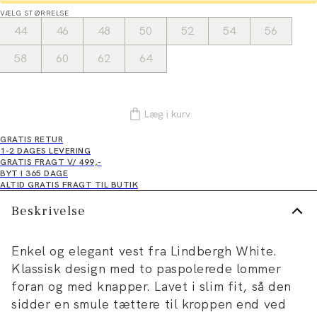
VÆLG STØRRELSE
44
46
48
50
52
54
56
58
60
62
64
Læg i kurv
GRATIS RETUR
1-2 DAGES LEVERING
GRATIS FRAGT V/ 499,-
BYT I 365 DAGE
ALTID GRATIS FRAGT TIL BUTIK
Beskrivelse
Enkel og elegant vest fra Lindbergh White.
Klassisk design med to paspolerede lommer
foran og med knapper. Lavet i slim fit, så den
sidder en smule tættere til kroppen end ved