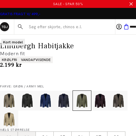
SALE - SPAR 50%
GRATIS FRAGT V/ 499,-
Søg her...
Kort model
Lindbergh Habitjakke
Modern fit
Produkt egenskaber
KRØLFRI
VANDAFVISENDE
I alt (inkl. rabat)
2.199 kr
FARVE: GRØN / ARMY MEL
VÆLG STØRRELSE