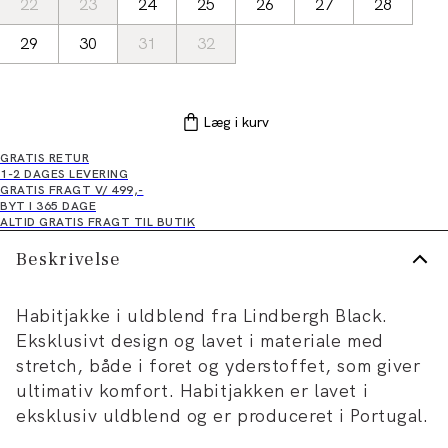
22
23
24
25
26
27
28
29
30
31
32
Læg i kurv
GRATIS RETUR
1-2 DAGES LEVERING
GRATIS FRAGT V/ 499,-
BYT I 365 DAGE
ALTID GRATIS FRAGT TIL BUTIK
Beskrivelse
Habitjakke i uldblend fra Lindbergh Black.
Eksklusivt design og lavet i materiale med
stretch, både i foret og yderstoffet, som giver
ultimativ komfort. Habitjakken er lavet i
eksklusiv uldblend og er produceret i Portugal.