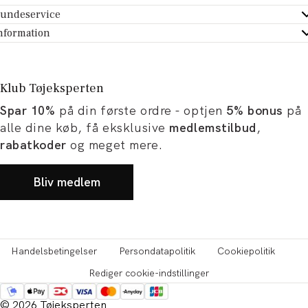
undeservice
ndeservice - Hjælpecenter
nformation
m Tøjeksperten
ontakt
tikker
turportal
Klub Tøjeksperten
spiration og artikler
rtryd dit køb
Spar 10%
på din første ordre - optjen
5% bonus
på
ørrelsesguide
avekort
alle dine køb, få eksklusive
medlemstilbud
,
b og karriere
turnering
rabatkoder
og meget mere.
okumentation
Bliv medlem
Handelsbetingelser
Persondatapolitik
Cookiepolitik
Rediger cookie-indstillinger
© 2026 Tøjeksperten