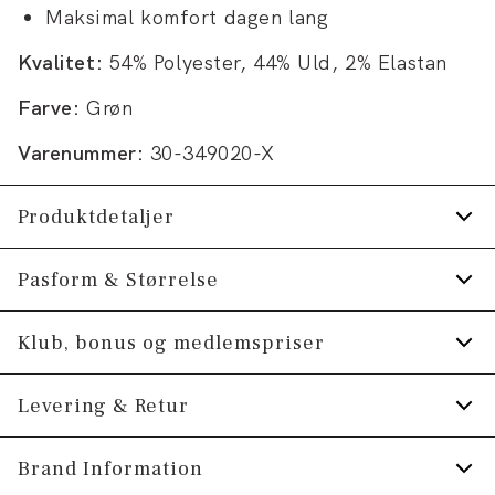
Maksimal komfort dagen lang
Kvalitet:
54% Polyester, 44% Uld, 2% Elastan
Farve:
Grøn
Varenummer:
30-349020-X
Produktdetaljer
Krølfri overflade.
Pasform & Størrelse
Technical habitjakke med mange funktioner.
Fit:
Modern fit
Klub, bonus og medlemspriser
Pletfri.
Figursyet pasform, der stadig giver fin
100% bevægelsesfrihed.
Tilmeld dig Klub Tøjeksperten helt gratis.
Levering & Retur
bevægelsesfrihed
Fremstillet i en uldblend.
Størrelsesguide
Spar 10% på din første ordre *
Lavet med Superflex, der giver ekstra
1-2 hverdage.
Brand Information
elasticitet og komfort.