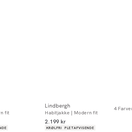
Lindbergh
4
Farve
n fit
Habitjakke | Modern fit
I alt (inkl. rabat)
2.199 kr
Produkt egenskaber
NDE
KRØLFRI
PLETAFVISENDE