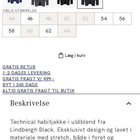
VÆLG STØRRELSE
44
46
48
50
52
54
56
58
60
62
64
Læg i kurv
GRATIS RETUR
1-2 DAGES LEVERING
GRATIS FRAGT V/ 499,-
BYT I 365 DAGE
ALTID GRATIS FRAGT TIL BUTIK
Beskrivelse
Technical habitjakke i uldblend fra
Lindbergh Black. Eksklusivt design og lavet i
materiale med stretch, både i foret og