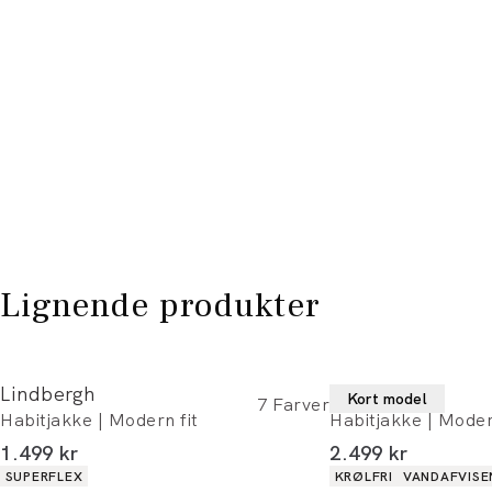
Lignende produkter
Lindbergh
Lindbergh
Kort model
7
Farver
Habitjakke | Modern fit
Habitjakke | Moder
I alt (inkl. rabat)
I alt (inkl. rabat)
1.499 kr
2.499 kr
Produkt egenskaber
Produkt egenskaber
SUPERFLEX
KRØLFRI
VANDAFVISE