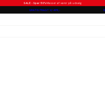
SALE - Spar 50%
Masser af varer på udsalg
Poloer i nye farver
GRATIS FRAGT V/ 499,-
B
Lindbergh
Jakkesæt fra 1499 kr.
er