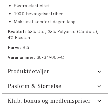
Ekstra elasticitet
100% bevægelsesfrihed
Maksimal komfort dagen lang
Kvalitet:
58% Uld, 38% Polyamid (Cordura),
4% Elastan
Farve:
Blå
Varenummer:
30-349005-C
Produktdetaljer
Pasform & Størrelse
Krølfri overflade.
Technical habitjakke med mange
funktioner.
Klub, bonus og medlemspriser
Fit:
Modern fit
Pletfri.