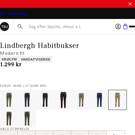
SALE - SPAR 50%
BYT I 365 DAGE
Søg her...
Lindbergh Habitbukser
Modern fit
Produkt egenskaber
KRØLFRI
VANDAFVISENDE
I alt (inkl. rabat)
1.299 kr
FARVE: SAND / LT SAND MEL
VÆLG STØRRELSE