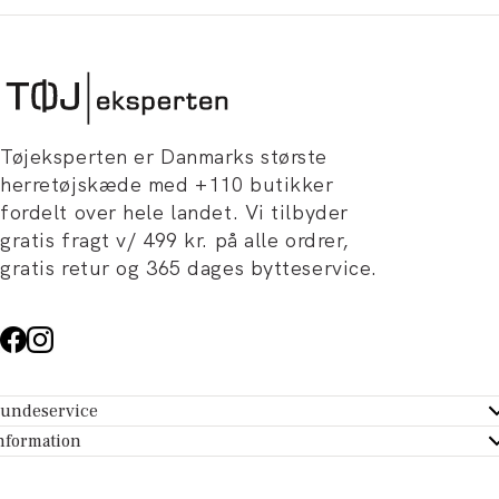
Tøjeksperten er Danmarks største
herretøjskæde med +110 butikker
fordelt over hele landet. Vi tilbyder
gratis fragt v/ 499 kr. på alle ordrer,
gratis retur og 365 dages bytteservice.
undeservice
ndeservice - Hjælpecenter
nformation
m Tøjeksperten
ontakt