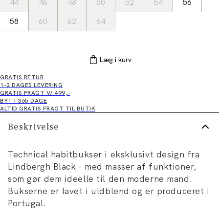
44
46
48
50
52
54
56
58
60
62
64
Læg i kurv
GRATIS RETUR
1-2 DAGES LEVERING
GRATIS FRAGT V/ 499,-
BYT I 365 DAGE
ALTID GRATIS FRAGT TIL BUTIK
Beskrivelse
Technical habitbukser i eksklusivt design fra
Lindbergh Black - med masser af funktioner,
som gør dem ideelle til den moderne mand.
Bukserne er lavet i uldblend og er produceret i
Portugal.